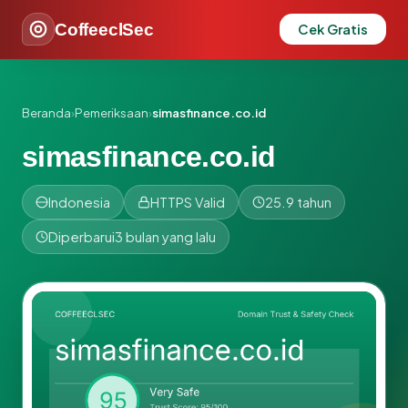
CoffeeclSec
Cek Gratis
Beranda
›
Pemeriksaan
›
simasfinance.co.id
simasfinance.co.id
Indonesia
HTTPS Valid
25.9 tahun
Diperbarui
3 bulan yang lalu