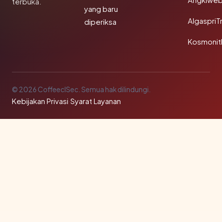
Angklwe
terbuka.
yang baru
AlgaspriT
diperiksa
Kosmonit
© 2026 CoffeeclSec. Semua hak dilindungi.
Kebijakan Privasi
·
Syarat Layanan