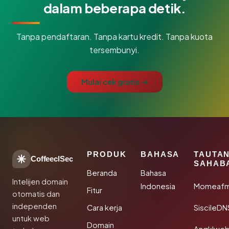
dalam beberapa detik.
Tanpa pendaftaran. Tanpa kartu kredit. Tanpa kuota
tersembunyi.
Mulai cek gratis →
PRODUK
BAHASA
TAUTA
CoffeeclSec
SAHAB
Beranda
Bahasa
Intelijen domain
Indonesia
Momeafm
Fitur
otomatis dan
independen
Cara kerja
SiscileDN
untuk web
Domain