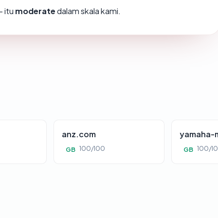
 itu
moderate
dalam skala kami.
anz.com
yamaha-m
100/100
100/1
GB
GB