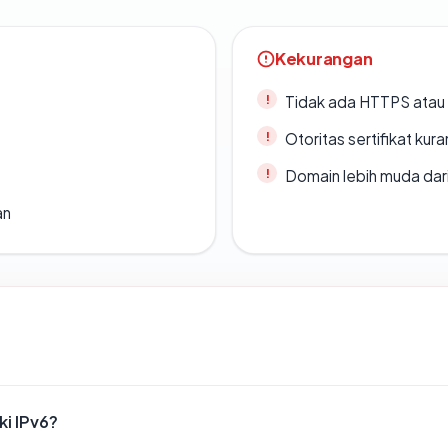
Kekurangan
Tidak ada HTTPS atau s
Otoritas sertifikat ku
Domain lebih muda dari
an
i IPv6?