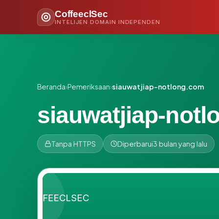
CoffeeclSec
INTELIJEN DOMAIN INDEPENDEN
Beranda
›
Pemeriksaan
›
siauwatjiap-notlong.com
siauwatjiap-not
Tanpa HTTPS
Diperbarui
3 bulan yang lalu