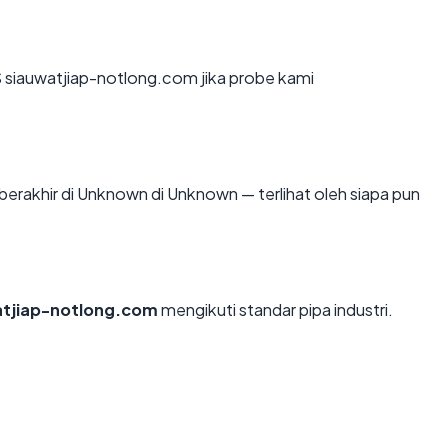
siauwatjiap-notlong.com jika probe kami
 berakhir di Unknown di Unknown — terlihat oleh siapa pun
atjiap-notlong.com
mengikuti standar pipa industri.