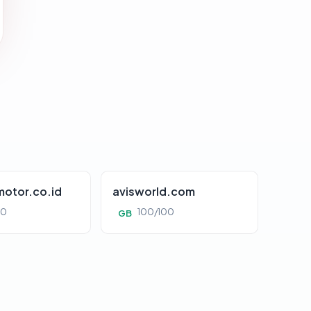
otor.co.id
avisworld.com
00
100/100
GB