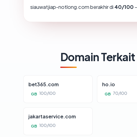
siauwatjiap-notlong.com berakhir di
40/100
—
Domain Terkait
bet365.com
ho.io
100/100
70/100
GB
GB
jakartaservice.com
100/100
GB