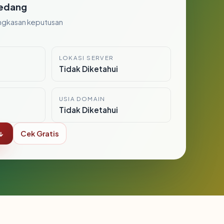
edang
ngkasan keputusan
LOKASI SERVER
i
Tidak Diketahui
USIA DOMAIN
Tidak Diketahui
↓
Cek Gratis