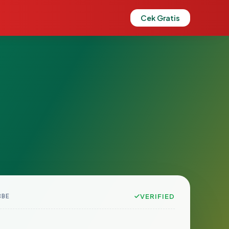
Cek Gratis
8BE
VERIFIED