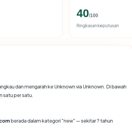
40
/100
Ringkasan keputusan
jangkau dan mengarah ke Unknown via Unknown. Di bawah
n satu per satu.
.com
berada dalam kategori "new" — sekitar ? tahun