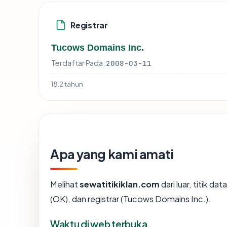
Registrar
Tucows Domains Inc.
Terdaftar Pada:
2008-03-11
18.2 tahun
Apa yang kami amati
Melihat
sewatitikiklan.com
dari luar, titik d
(OK), dan registrar (Tucows Domains Inc.).
Waktu di web terbuka