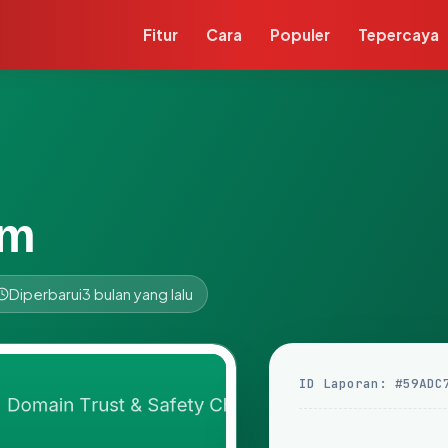
Fitur
Cara
Populer
Tepercaya
om
Diperbarui
3 bulan yang lalu
ID Laporan: #59ADC