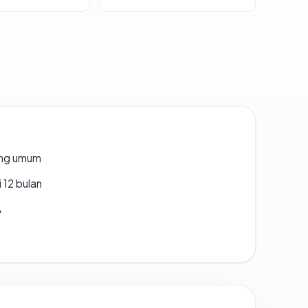
rang umum
 12 bulan
A