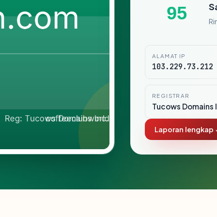
S
95
Ri
ALAMAT IP
103.229.73.212
REGISTRAR
Tucows Domains I
Laporan lengkap 