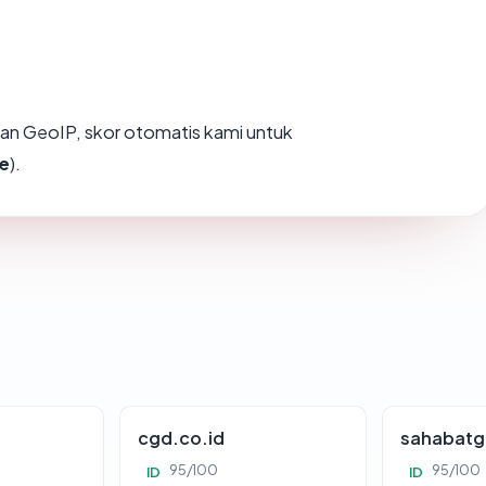
an GeoIP, skor otomatis kami untuk
e
).
cgd.co.id
sahabatg
95/100
95/100
ID
ID