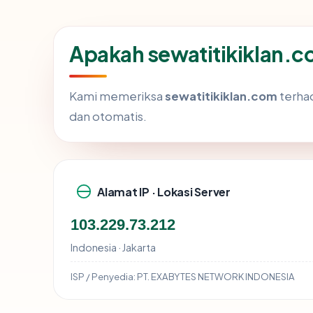
Apakah sewatitikiklan.
Kami memeriksa
sewatitikiklan.com
terha
dan otomatis.
Alamat IP · Lokasi Server
103.229.73.212
Indonesia · Jakarta
ISP / Penyedia:
PT. EXABYTES NETWORK INDONESIA