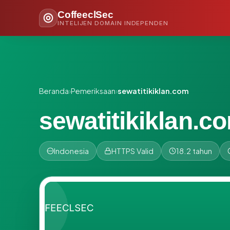
CoffeeclSec
INTELIJEN DOMAIN INDEPENDEN
Beranda
›
Pemeriksaan
›
sewatitikiklan.com
sewatitikiklan.c
Indonesia
HTTPS Valid
18.2 tahun