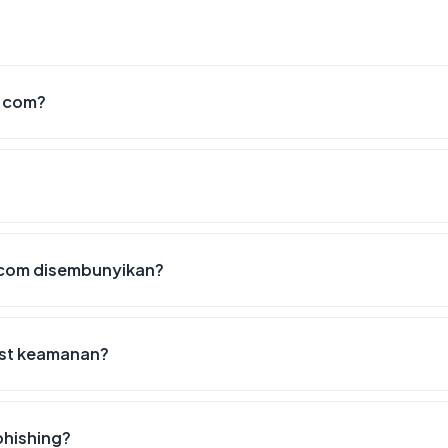
n.com?
.com disembunyikan?
list keamanan?
phishing?