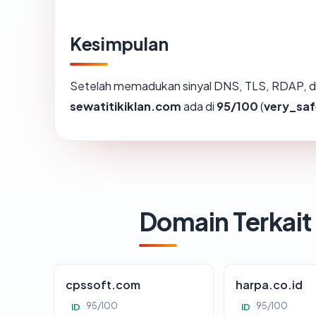
Kesimpulan
Setelah memadukan sinyal DNS, TLS, RDAP, d
sewatitikiklan.com
ada di
95/100
(
very_saf
Domain Terkait
cpssoft.com
harpa.co.id
95/100
95/100
ID
ID