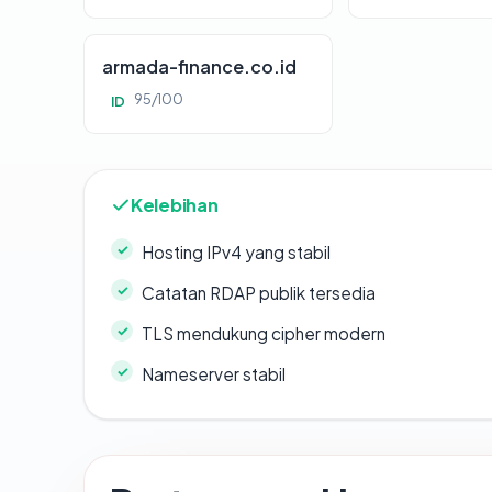
armada-finance.co.id
95/100
ID
Kelebihan
Hosting IPv4 yang stabil
Catatan RDAP publik tersedia
TLS mendukung cipher modern
Nameserver stabil