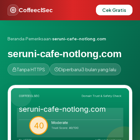
CoffeeclSec
Cek Gratis
Beranda
›
Pemeriksaan
›
seruni-cafe-notlong.com
seruni-cafe-notlong.com
Tanpa HTTPS
Diperbarui
3 bulan yang lalu