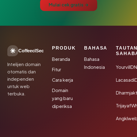
Mulai cek gratis →
PRODUK
BAHASA
TAUTA
CoffeeclSec
SAHAB
Beranda
Bahasa
Intelijen domain
Indonesia
YourvillD
Fitur
otomatis dan
independen
Cara kerja
Lacasadi
untuk web
Domain
Dharmjak
terbuka.
yang baru
TrijayafW
diperiksa
Angklwe