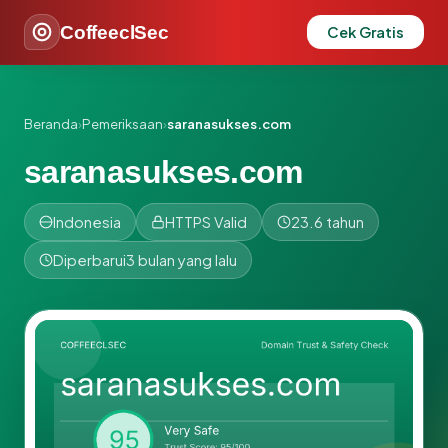
CoffeeclSec
Cek Gratis
Beranda
›
Pemeriksaan
›
saranasukses.com
saranasukses.com
Indonesia
HTTPS Valid
23.6 tahun
Diperbarui
3 bulan yang lalu