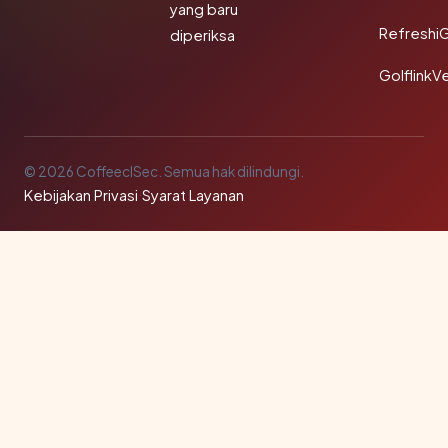
yang baru
Refreshi
diperiksa
GolflinkVe
© 2026 CoffeeclSec. Semua hak dilindungi.
Kebijakan Privasi
·
Syarat Layanan