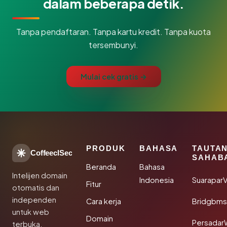
dalam beberapa detik.
Tanpa pendaftaran. Tanpa kartu kredit. Tanpa kuota
tersembunyi.
Mulai cek gratis →
PRODUK
BAHASA
TAUTA
CoffeeclSec
SAHAB
Beranda
Bahasa
Intelijen domain
Indonesia
SuaraparV
Fitur
otomatis dan
independen
Cara kerja
Bridgbms
untuk web
Domain
Persadar
terbuka.