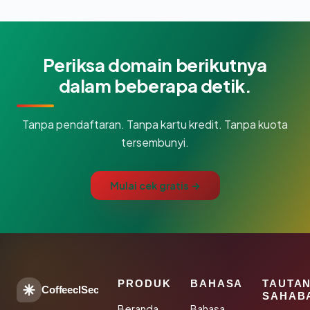
Periksa domain berikutnya
dalam beberapa detik.
Tanpa pendaftaran. Tanpa kartu kredit. Tanpa kuota
tersembunyi.
Mulai cek gratis →
PRODUK
BAHASA
TAUTA
CoffeeclSec
SAHAB
Beranda
Bahasa