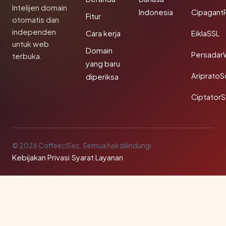
Intelijen domain
Indonesia
Cipagant
Fitur
otomatis dan
independen
Cara kerja
EiklaSSL
untuk web
Domain
Persadar
terbuka.
yang baru
Ariprato
diperiksa
Ciptator
© 2026 CoffeeclSec. Semua hak dilindungi.
Kebijakan Privasi
·
Syarat Layanan