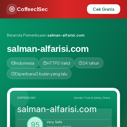
CoffeeclSec
Cek Gratis
Beranda
›
Pemeriksaan
›
salman-alfarisi.com
salman-alfarisi.com
Indonesia
HTTPS Valid
24 tahun
Diperbarui
3 bulan yang lalu