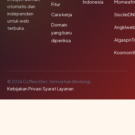
Indonesia
Momeafm
Fitur
otomatis dan
independen
Cara kerja
SiscileDN
untuk web
Domain
Angklwe
terbuka.
yang baru
AlgaspriT
diperiksa
Kosmonit
© 2026 CoffeeclSec. Semua hak dilindungi.
Kebijakan Privasi
·
Syarat Layanan