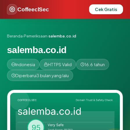
CoffeeclSec
Cek Gratis
Beranda
›
Pemeriksaan
›
salemba.co.id
salemba.co.id
Indonesia
HTTPS Valid
16.6 tahun
Diperbarui
3 bulan yang lalu