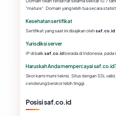
Domain telah terdaftar selama sekitar 10.7 
"mature". Domain yang lebih tua secara statisti
Kesehatan sertifikat
Sertifikat yang saat ini disajikan oleh
saf.co.id
Yurisdiksi server
IP di balik
saf.co.id
berada di Indonesia, pada 
Haruskah Anda mempercayai saf.co.id
Skor kami murni teknis. Situs dengan SSL valid
cenderung berskor lebih tinggi.
Posisi saf.co.id