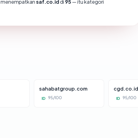
mi menempatkan
saf.co.id
di
95
— itu kategori
sahabatgroup.com
cgd.co.i
95/100
95/100
ID
ID