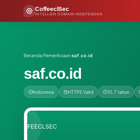
CoffeeclSec
INTELIJEN DOMAIN INDEPENDEN
Beranda
›
Pemeriksaan
›
saf.co.id
saf.co.id
Indonesia
HTTPS Valid
10.7 tahun