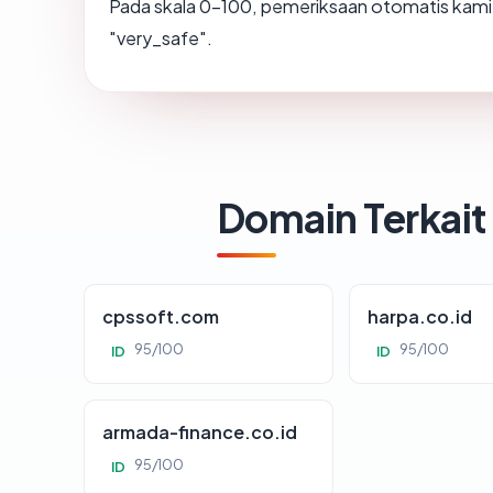
Pada skala 0-100, pemeriksaan otomatis ka
"very_safe".
Domain Terkait
cpssoft.com
harpa.co.id
95/100
95/100
ID
ID
armada-finance.co.id
95/100
ID