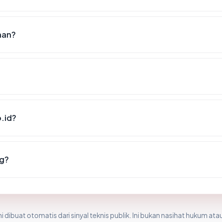
nan?
o.id?
ng?
i dibuat otomatis dari sinyal teknis publik. Ini bukan nasihat hukum atau