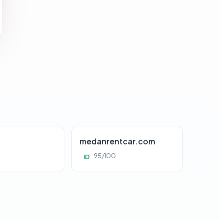
d
medanrentcar.com
95/100
ID