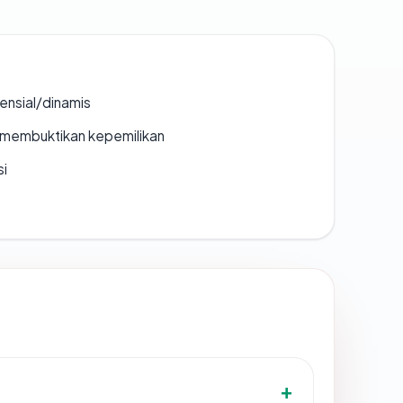
densial/dinamis
ak membuktikan kepemilikan
si