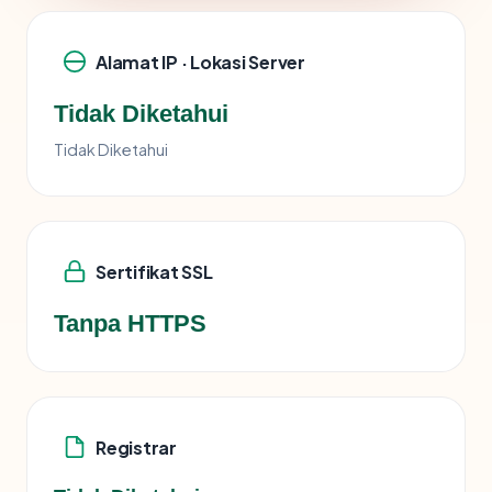
Alamat IP · Lokasi Server
Tidak Diketahui
Tidak Diketahui
Sertifikat SSL
Tanpa HTTPS
Registrar