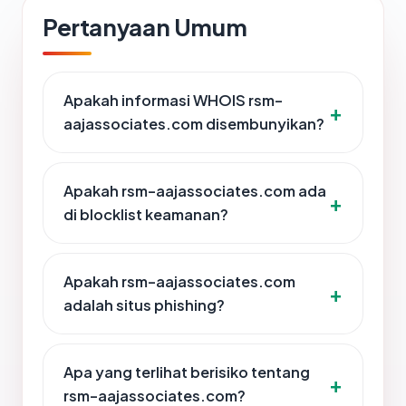
Pertanyaan Umum
Apakah informasi WHOIS rsm-
aajassociates.com disembunyikan?
Apakah rsm-aajassociates.com ada
di blocklist keamanan?
Apakah rsm-aajassociates.com
adalah situs phishing?
Apa yang terlihat berisiko tentang
rsm-aajassociates.com?