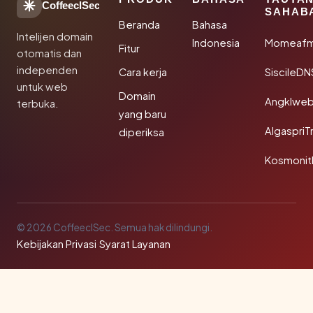
CoffeeclSec
SAHAB
Beranda
Bahasa
Intelijen domain
Indonesia
Momeafm
Fitur
otomatis dan
independen
Cara kerja
SiscileDN
untuk web
Domain
Angklwe
terbuka.
yang baru
AlgaspriT
diperiksa
Kosmonit
© 2026 CoffeeclSec. Semua hak dilindungi.
Kebijakan Privasi
·
Syarat Layanan