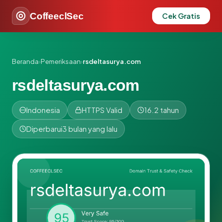
CoffeeclSec
Cek Gratis
Beranda
›
Pemeriksaan
›
rsdeltasurya.com
rsdeltasurya.com
Indonesia
HTTPS Valid
16.2 tahun
Diperbarui
3 bulan yang lalu