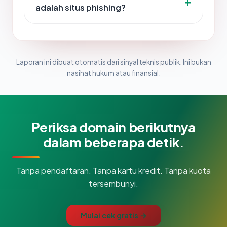
adalah situs phishing?
Laporan ini dibuat otomatis dari sinyal teknis publik. Ini bukan
nasihat hukum atau finansial.
Periksa domain berikutnya
dalam beberapa detik.
Tanpa pendaftaran. Tanpa kartu kredit. Tanpa kuota
tersembunyi.
Mulai cek gratis →