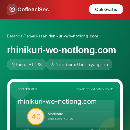
CoffeeclSec
Cek Gratis
Beranda
›
Pemeriksaan
›
rhinikuri-wo-notlong.com
rhinikuri-wo-notlong.com
Tanpa HTTPS
Diperbarui
3 bulan yang lalu