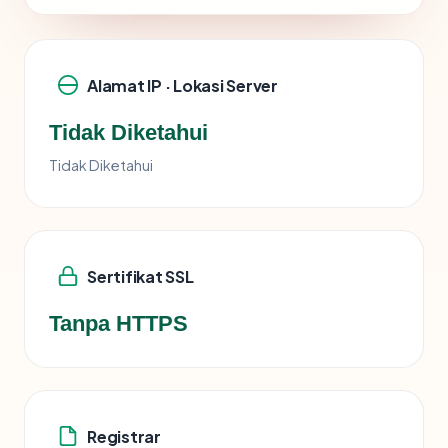
Alamat IP · Lokasi Server
Tidak Diketahui
Tidak Diketahui
Sertifikat SSL
Tanpa HTTPS
Registrar