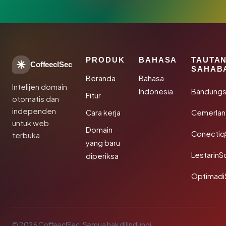
PRODUK
BAHASA
TAUTA
CoffeeclSec
SAHAB
Beranda
Bahasa
Intelijen domain
Indonesia
Bandung
Fitur
otomatis dan
independen
Cara kerja
Cemerlan
untuk web
Domain
Conectiq
terbuka.
yang baru
LestarinS
diperiksa
Optimadi
© 2026 CoffeeclSec. Semua hak dilindungi.