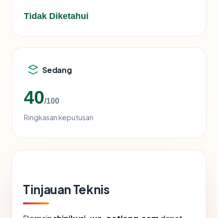
Tidak Diketahui
Sedang
40
/100
Ringkasan keputusan
Tinjauan Teknis