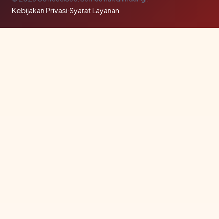
Kebijakan Privasi
·
Syarat Layanan