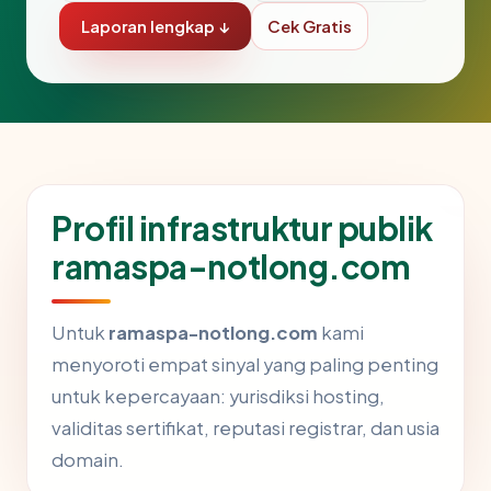
Laporan lengkap ↓
Cek Gratis
Profil infrastruktur publik
ramaspa-notlong.com
Untuk
ramaspa-notlong.com
kami
menyoroti empat sinyal yang paling penting
untuk kepercayaan: yurisdiksi hosting,
validitas sertifikat, reputasi registrar, dan usia
domain.