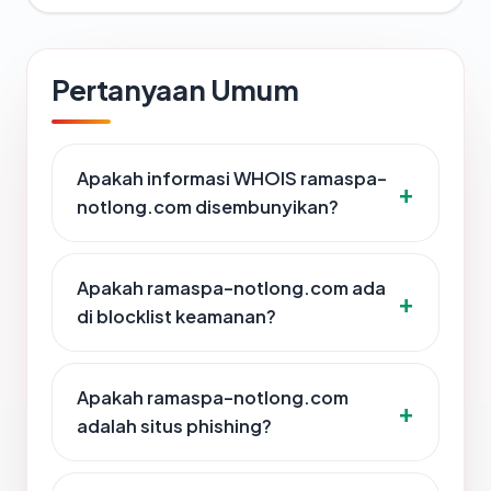
Pertanyaan Umum
Apakah informasi WHOIS ramaspa-
notlong.com disembunyikan?
Apakah ramaspa-notlong.com ada
di blocklist keamanan?
Apakah ramaspa-notlong.com
adalah situs phishing?