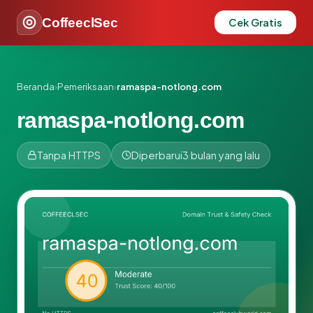
CoffeeclSec
Cek Gratis
Beranda
›
Pemeriksaan
›
ramaspa-notlong.com
ramaspa-notlong.com
Tanpa HTTPS
Diperbarui
3 bulan yang lalu