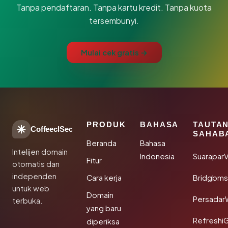
Tanpa pendaftaran. Tanpa kartu kredit. Tanpa kuota
tersembunyi.
Mulai cek gratis →
PRODUK
BAHASA
TAUTA
CoffeeclSec
SAHAB
Beranda
Bahasa
Intelijen domain
Indonesia
SuaraparV
Fitur
otomatis dan
independen
Cara kerja
Bridgbms
untuk web
Domain
Persadar
terbuka.
yang baru
Refreshi
diperiksa