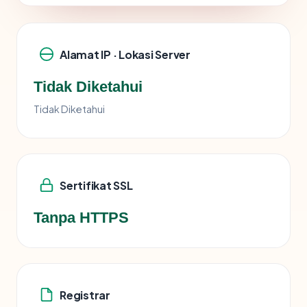
Alamat IP · Lokasi Server
Tidak Diketahui
Tidak Diketahui
Sertifikat SSL
Tanpa HTTPS
Registrar