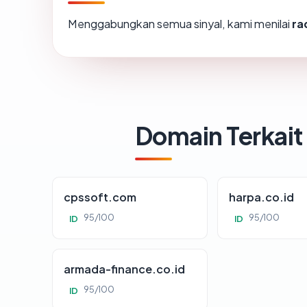
Menggabungkan semua sinyal, kami menilai
ra
Domain Terkait
cpssoft.com
harpa.co.id
95/100
95/100
ID
ID
armada-finance.co.id
95/100
ID