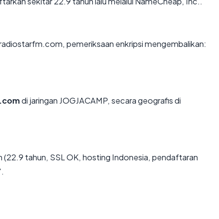
arkan sekitar 22.9 tahun lalu melalui NameCheap, Inc..
n radiostarfm.com, pemeriksaan enkripsi mengembalikan:
m.com
di jaringan JOGJACAMP, secara geografis di
 (22.9 tahun, SSL OK, hosting Indonesia, pendaftaran
".