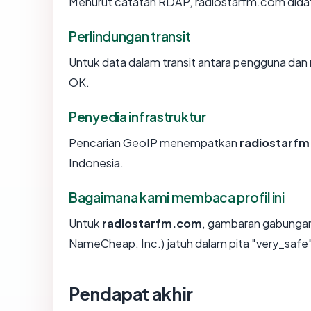
Menurut catatan RDAP, radiostarfm.com didaft
Perlindungan transit
Untuk data dalam transit antara pengguna da
OK.
Penyedia infrastruktur
Pencarian GeoIP menempatkan
radiostarf
Indonesia.
Bagaimana kami membaca profil ini
Untuk
radiostarfm.com
, gambaran gabungan
NameCheap, Inc.) jatuh dalam pita "very_safe
Pendapat akhir