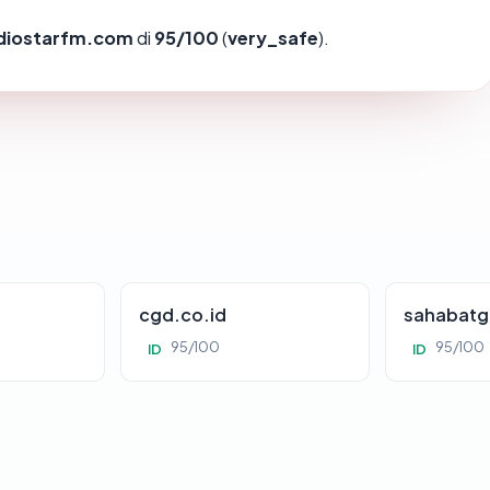
diostarfm.com
di
95/100
(
very_safe
).
cgd.co.id
sahabatg
95/100
95/100
ID
ID