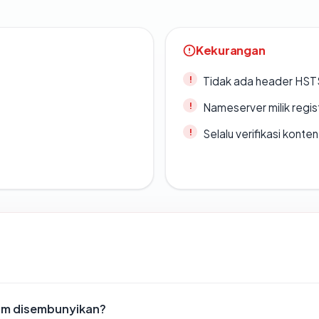
Kekurangan
Tidak ada header HST
Nameserver milik regi
Selalu verifikasi kont
om disembunyikan?