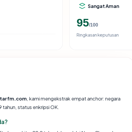
Sangat Aman
95
/100
Ringkasan keputusan
starfm.com
, kami mengekstrak empat anchor: negara
9 tahun, status enkripsi OK.
da?