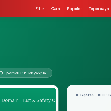
Fitur
Cara
Populer
Tepercaya
Diperbarui
3 bulan yang lalu
ID Laporan: #E0E18