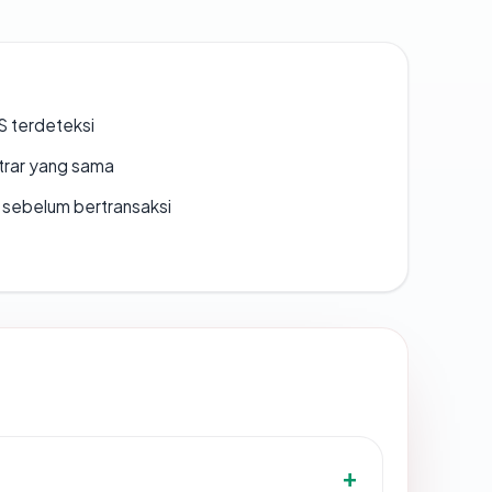
S terdeteksi
strar yang sama
en sebelum bertransaksi