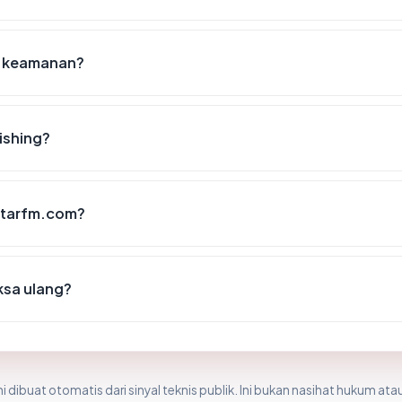
t keamanan?
ishing?
ostarfm.com?
ksa ulang?
i dibuat otomatis dari sinyal teknis publik. Ini bukan nasihat hukum atau