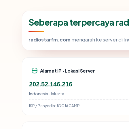
Seberapa terpercaya ra
radiostarfm.com
mengarah ke server di Ind
Alamat IP · Lokasi Server
202.52.146.216
Indonesia · Jakarta
ISP / Penyedia:
JOGJACAMP