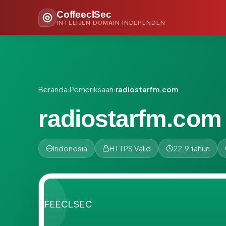
CoffeeclSec
INTELIJEN DOMAIN INDEPENDEN
Beranda
›
Pemeriksaan
›
radiostarfm.com
radiostarfm.com
Indonesia
HTTPS Valid
22.9 tahun