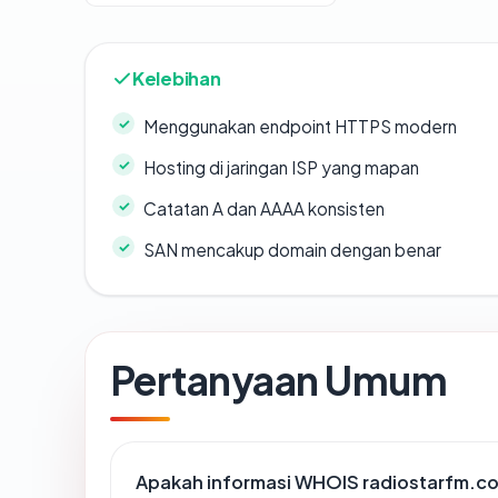
Kelebihan
Menggunakan endpoint HTTPS modern
Hosting di jaringan ISP yang mapan
Catatan A dan AAAA konsisten
SAN mencakup domain dengan benar
Pertanyaan Umum
Apakah informasi WHOIS radiostarfm.c