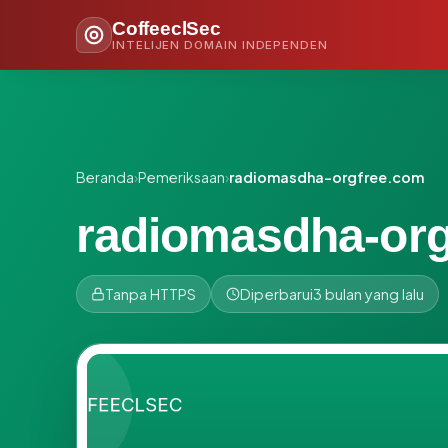
CoffeeclSec
INTELIJEN DOMAIN INDEPENDEN
Beranda
›
Pemeriksaan
›
radiomasdha-orgfree.com
radiomasdha-or
Tanpa HTTPS
Diperbarui
3 bulan yang lalu