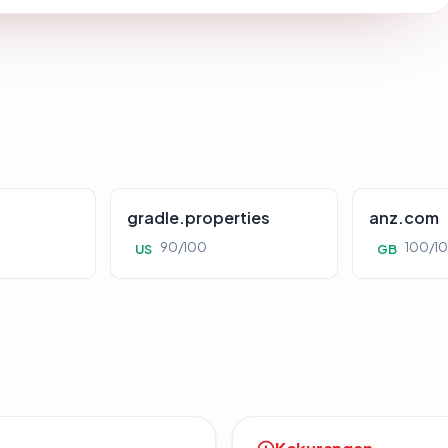
gradle.properties
anz.com
90/100
100/1
US
GB