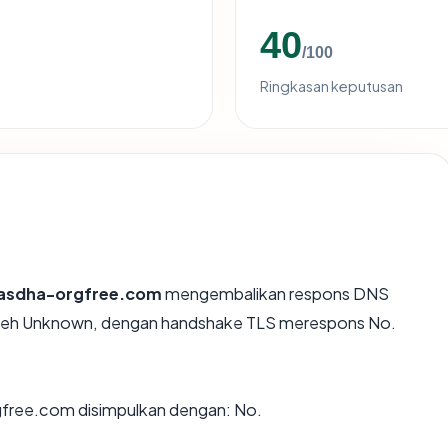
40
/100
Ringkasan keputusan
asdha-orgfree.com
mengembalikan respons DNS
 oleh Unknown, dengan handshake TLS merespons No.
free.com disimpulkan dengan: No.