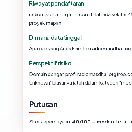
Riwayat pendaftaran
radiomasdha-orgfree.com telah ada sekitar ? 
proyek mapan.
Di mana data tinggal
Apa pun yang Anda kirim ke
radiomasdha-or
Perspektif risiko
Domain dengan profil radiomasdha-orgfree.com
Unknown) biasanya jatuh dalam kategori "mod
Putusan
Skor kepercayaan:
40/100
—
moderate
. In