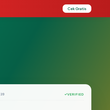
Cek Gratis
E2D
VERIFIED