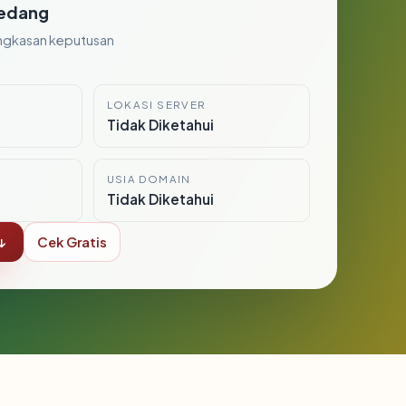
edang
ngkasan keputusan
LOKASI SERVER
i
Tidak Diketahui
USIA DOMAIN
Tidak Diketahui
↓
Cek Gratis