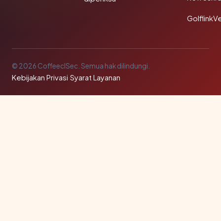
GolflinkVe
© 2026 CoffeeclSec. Semua hak dilindungi.
Kebijakan Privasi
·
Syarat Layanan