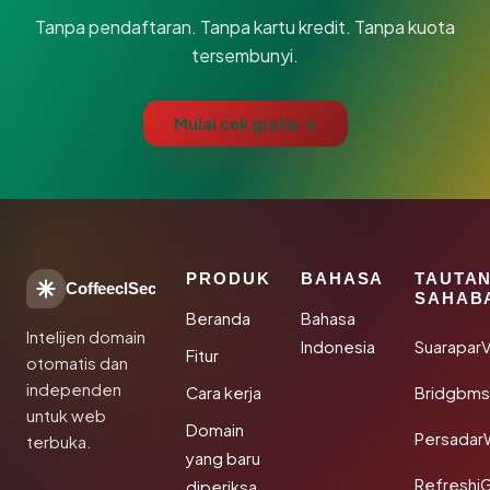
Tanpa pendaftaran. Tanpa kartu kredit. Tanpa kuota
tersembunyi.
Mulai cek gratis →
PRODUK
BAHASA
TAUTA
CoffeeclSec
SAHAB
Beranda
Bahasa
Intelijen domain
Indonesia
SuaraparV
Fitur
otomatis dan
independen
Cara kerja
Bridgbms
untuk web
Domain
Persadar
terbuka.
yang baru
Refreshi
diperiksa