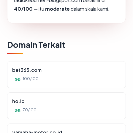
radiokebumen-blogspot.com berakhir di
40/100
— itu
moderate
dalam skala kami.
Domain Terkait
bet365.com
100/100
GB
ho.io
70/100
GB
yamaha-motor.co.id