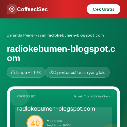
CoffeeclSec
Cek Gratis
Beranda
›
Pemeriksaan
›
radiokebumen-blogspot.com
radiokebumen-blogspot.c
om
Tanpa HTTPS
Diperbarui
3 bulan yang lalu