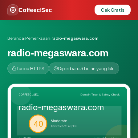
CoffeeclSec
Cek Gratis
Beranda
›
Pemeriksaan
›
radio-megaswara.com
radio-megaswara.com
Tanpa HTTPS
Diperbarui
3 bulan yang lalu