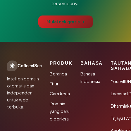
tersembunyi.
Mulai cek gratis →
PRODUK
BAHASA
TAUTA
CoffeeclSec
SAHAB
Beranda
Bahasa
Intelijen domain
Indonesia
YourvillD
Fitur
otomatis dan
independen
Cara kerja
Lacasadi
untuk web
Domain
Dharmjak
terbuka.
yang baru
TrijayafW
diperiksa
Angklwe