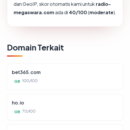
dan GeoIP, skor otomatis kami untuk
radio-
megaswara.com
ada di
40/100
(
moderate
).
Domain Terkait
bet365.com
100/100
GB
ho.io
70/100
GB