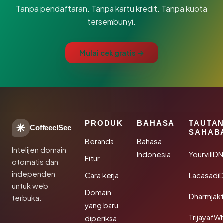
Tanpa pendaftaran. Tanpa kartu kredit. Tanpa kuota
tersembunyi.
Mulai cek gratis →
PRODUK
BAHASA
TAUTA
CoffeeclSec
SAHAB
Beranda
Bahasa
Intelijen domain
Indonesia
YourvillD
Fitur
otomatis dan
independen
Cara kerja
Lacasadi
untuk web
Domain
Dharmjak
terbuka.
yang baru
TrijayafW
diperiksa