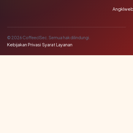
Angklwe
© 2026 CoffeeclSec. Semua hak dilindungi.
Kebijakan Privasi
·
Syarat Layanan