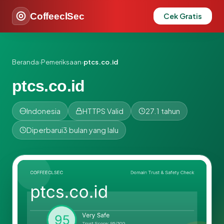
CoffeeclSec
Cek Gratis
Beranda
›
Pemeriksaan
›
ptcs.co.id
ptcs.co.id
Indonesia
HTTPS Valid
27.1 tahun
Diperbarui
3 bulan yang lalu