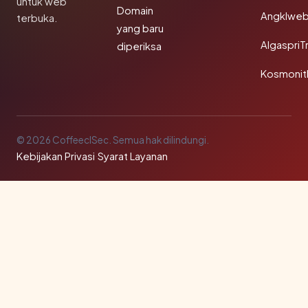
untuk web
Domain
Angklwe
terbuka.
yang baru
AlgaspriT
diperiksa
Kosmonit
© 2026 CoffeeclSec. Semua hak dilindungi.
Kebijakan Privasi
·
Syarat Layanan