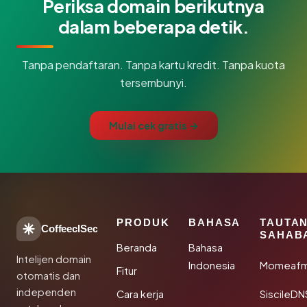
Periksa domain berikutnya
dalam beberapa detik.
Tanpa pendaftaran. Tanpa kartu kredit. Tanpa kuota
tersembunyi.
Mulai cek gratis →
PRODUK
BAHASA
TAUTA
CoffeeclSec
SAHAB
Beranda
Bahasa
Intelijen domain
Indonesia
Momeafm
Fitur
otomatis dan
independen
Cara kerja
SiscileDN