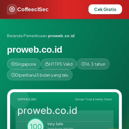
CoffeeclSec
Cek Gratis
Beranda
›
Pemeriksaan
›
proweb.co.id
proweb.co.id
Singapore
HTTPS Valid
16.3 tahun
Diperbarui
3 bulan yang lalu