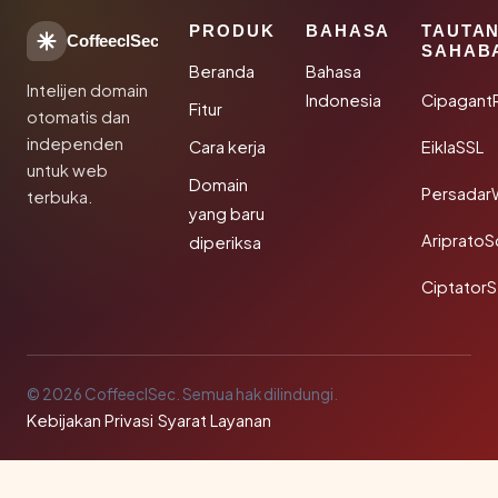
PRODUK
BAHASA
TAUTA
CoffeeclSec
SAHAB
Beranda
Bahasa
Intelijen domain
Indonesia
Cipagant
Fitur
otomatis dan
independen
Cara kerja
EiklaSSL
untuk web
Domain
Persadar
terbuka.
yang baru
Ariprato
diperiksa
Ciptator
© 2026 CoffeeclSec. Semua hak dilindungi.
Kebijakan Privasi
·
Syarat Layanan