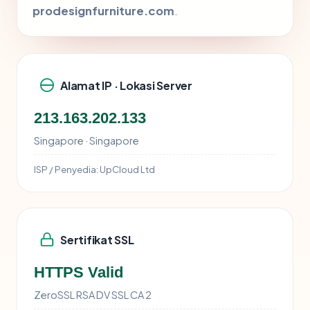
prodesignfurniture.com
.
Alamat IP · Lokasi Server
213.163.202.133
Singapore · Singapore
ISP / Penyedia:
UpCloud Ltd
Sertifikat SSL
HTTPS Valid
ZeroSSL RSA DV SSL CA 2