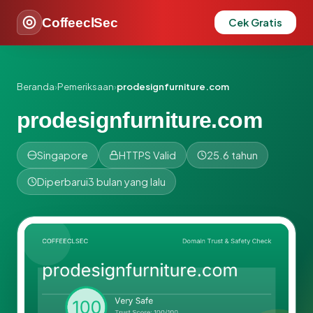
CoffeeclSec
Cek Gratis
Beranda
›
Pemeriksaan
›
prodesignfurniture.com
prodesignfurniture.com
Singapore
HTTPS Valid
25.6 tahun
Diperbarui
3 bulan yang lalu