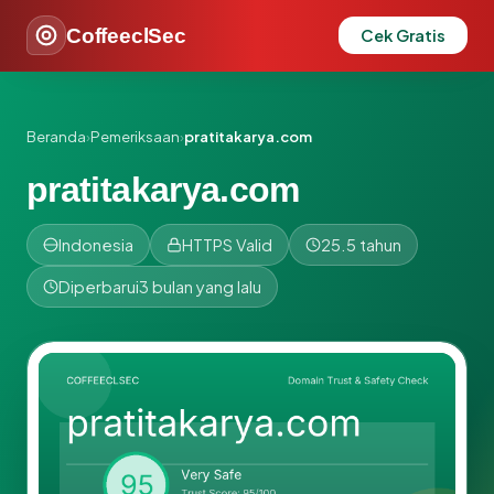
CoffeeclSec
Cek Gratis
Beranda
›
Pemeriksaan
›
pratitakarya.com
pratitakarya.com
Indonesia
HTTPS Valid
25.5 tahun
Diperbarui
3 bulan yang lalu