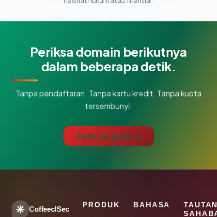
nasihat hukum atau finansial.
Periksa domain berikutnya
dalam beberapa detik.
Tanpa pendaftaran. Tanpa kartu kredit. Tanpa kuota
tersembunyi.
Mulai cek gratis →
PRODUK
BAHASA
TAUTA
CoffeeclSec
SAHAB