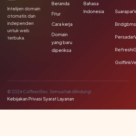
Beranda
Bahasa
Intelijen domain
Indonesia
SuaraparV
Fitur
otomatis dan
independen
Cara kerja
Bridgbms
untuk web
Domain
Persadar
terbuka.
yang baru
Refreshi
diperiksa
GolflinkVe
© 2026 CoffeeclSec. Semua hak dilindungi.
Kebijakan Privasi
·
Syarat Layanan