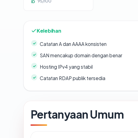
95/100
ID
Kelebihan
Catatan A dan AAAA konsisten
SAN mencakup domain dengan benar
Hosting IPv4 yang stabil
Catatan RDAP publik tersedia
Pertanyaan Umum