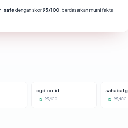
y_safe
dengan skor
95/100
, berdasarkan murni fakta
cgd.co.id
sahabatg
95/100
95/100
ID
ID