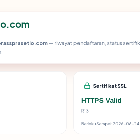
tio.com
prassprasetio.com
— riwayat pendaftaran, status sertifik
h.
Sertifikat SSL
HTTPS Valid
R13
Berlaku Sampai:
2026-06-24