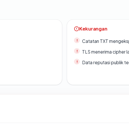
Kekurangan
Catatan TXT mengeksp
TLS menerima cipher 
Data reputasi publik t