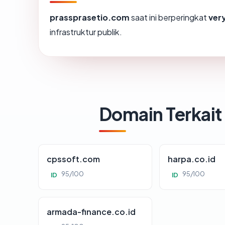
prassprasetio.com
saat ini berperingkat
ver
infrastruktur publik.
Domain Terkait
cpssoft.com
harpa.co.id
95/100
95/100
ID
ID
armada-finance.co.id