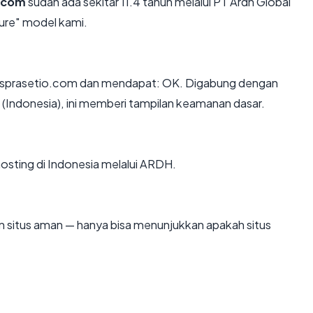
.com
sudah ada sekitar 11.4 tahun melalui PT Ardh Global
ure" model kami.
ssprasetio.com dan mendapat: OK. Digabung dengan
a (Indonesia), ini memberi tampilan keamanan dasar.
hosting di Indonesia melalui ARDH.
kan situs aman — hanya bisa menunjukkan apakah situs