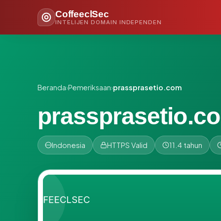
CoffeeclSec
INTELIJEN DOMAIN INDEPENDEN
Beranda
›
Pemeriksaan
›
prassprasetio.com
prassprasetio.c
Indonesia
HTTPS Valid
11.4 tahun