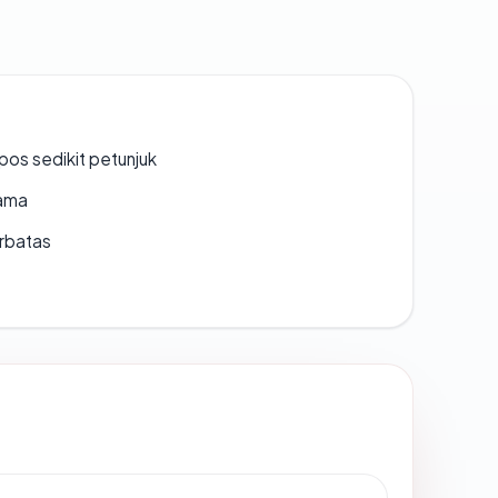
os sedikit petunjuk
lama
erbatas