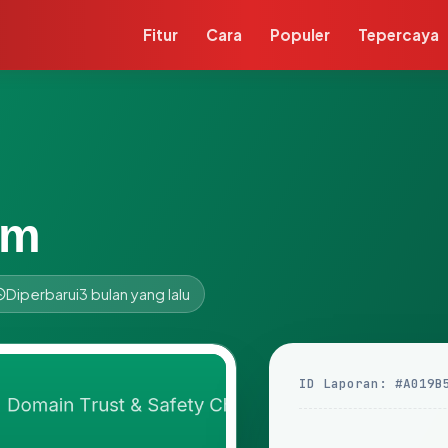
Fitur
Cara
Populer
Tepercaya
om
Diperbarui
3 bulan yang lalu
ID Laporan: #A019B