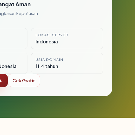
angat Aman
ngkasan keputusan
LOKASI SERVER
Indonesia
USIA DOMAIN
donesia
11.4 tahun
↓
Cek Gratis