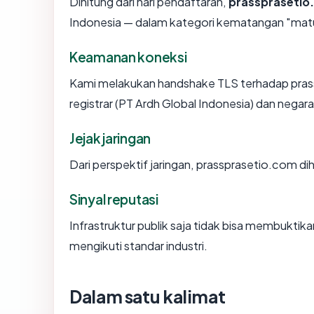
Dihitung dari hari pendaftaran,
prassprasetio
Indonesia — dalam kategori kematangan "mat
Keamanan koneksi
Kami melakukan handshake TLS terhadap pra
registrar (PT Ardh Global Indonesia) dan negar
Jejak jaringan
Dari perspektif jaringan, prassprasetio.com di
Sinyal reputasi
Infrastruktur publik saja tidak bisa membukti
mengikuti standar industri.
Dalam satu kalimat