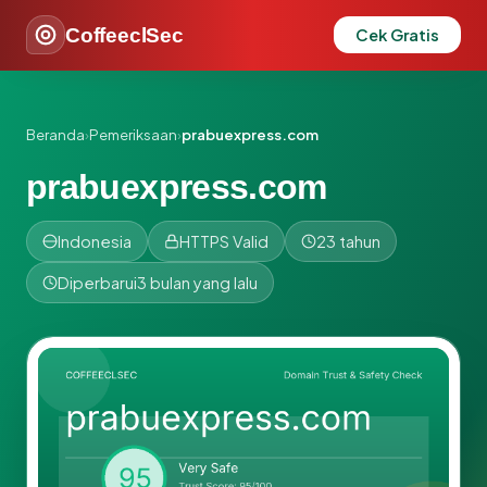
CoffeeclSec
Cek Gratis
Beranda
›
Pemeriksaan
›
prabuexpress.com
prabuexpress.com
Indonesia
HTTPS Valid
23 tahun
Diperbarui
3 bulan yang lalu