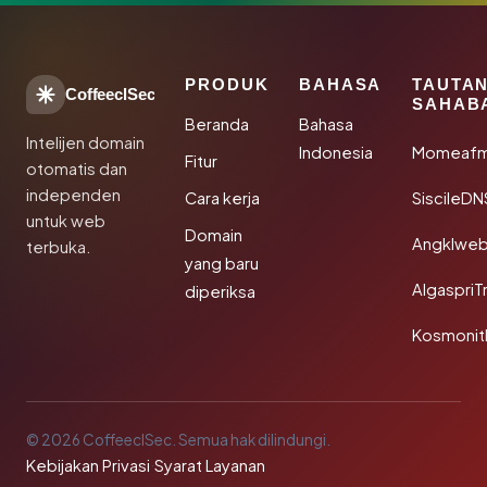
PRODUK
BAHASA
TAUTA
CoffeeclSec
SAHAB
Beranda
Bahasa
Intelijen domain
Indonesia
Momeafm
Fitur
otomatis dan
independen
Cara kerja
SiscileDN
untuk web
Domain
Angklwe
terbuka.
yang baru
AlgaspriT
diperiksa
Kosmonit
© 2026 CoffeeclSec. Semua hak dilindungi.
Kebijakan Privasi
·
Syarat Layanan