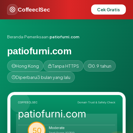
CoffeeclSec
Cek Gratis
Beranda
›
Pemeriksaan
›
patiofurni.com
patiofurni.com
Hong Kong
Tanpa HTTPS
0.9 tahun
Diperbarui
3 bulan yang lalu