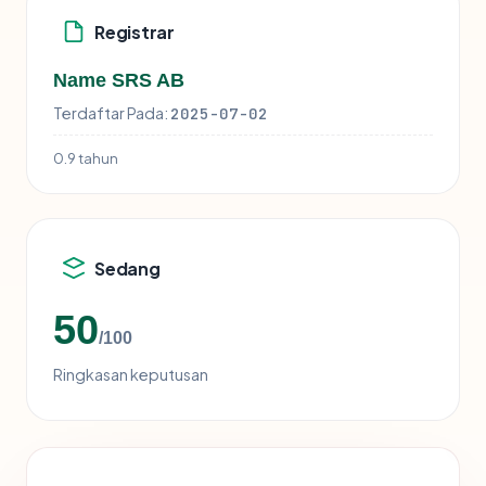
Registrar
Name SRS AB
Terdaftar Pada:
2025-07-02
0.9 tahun
Sedang
50
/100
Ringkasan keputusan