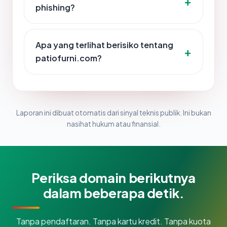
phishing?
Apa yang terlihat berisiko tentang
patiofurni.com?
Laporan ini dibuat otomatis dari sinyal teknis publik. Ini bukan
nasihat hukum atau finansial.
Periksa domain berikutnya
dalam beberapa detik.
Tanpa pendaftaran. Tanpa kartu kredit. Tanpa kuota