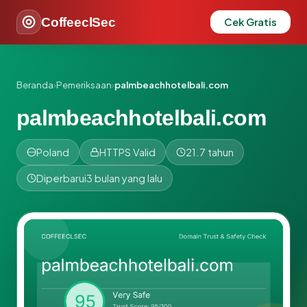
CoffeeclSec
Cek Gratis
Beranda
›
Pemeriksaan
›
palmbeachhotelbali.com
palmbeachhotelbali.com
Poland
HTTPS Valid
21.7 tahun
Diperbarui
3 bulan yang lalu