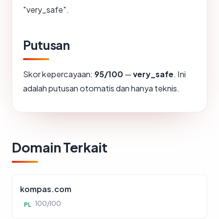
"very_safe".
Putusan
Skor kepercayaan:
95/100
—
very_safe
. Ini
adalah putusan otomatis dan hanya teknis.
Domain Terkait
kompas.com
100/100
PL