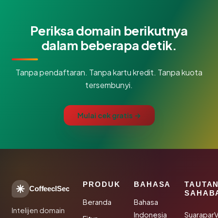
Periksa domain berikutnya
dalam beberapa detik.
Tanpa pendaftaran. Tanpa kartu kredit. Tanpa kuota
tersembunyi.
Mulai cek gratis →
PRODUK
BAHASA
TAUTA
CoffeeclSec
SAHAB
Beranda
Bahasa
Intelijen domain
Indonesia
SuaraparV