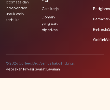
Fitur
otomatis dan
independen
Cara kerja
Bridgbms
untuk web
Domain
Persadar
terbuka.
yang baru
Refreshi
diperiksa
GolflinkVe
© 2026 CoffeeclSec. Semua hak dilindungi.
Kebijakan Privasi
·
Syarat Layanan