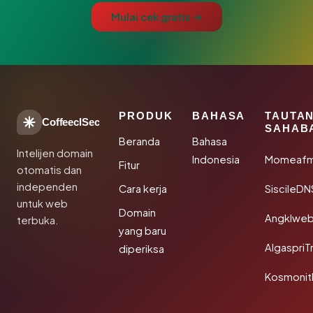
Mulai cek gratis →
PRODUK
BAHASA
TAUTA
CoffeeclSec
SAHAB
Beranda
Bahasa
Intelijen domain
Indonesia
Momeafm
Fitur
otomatis dan
independen
Cara kerja
SiscileDN
untuk web
Domain
Angklwe
terbuka.
yang baru
AlgaspriT
diperiksa
Kosmonit