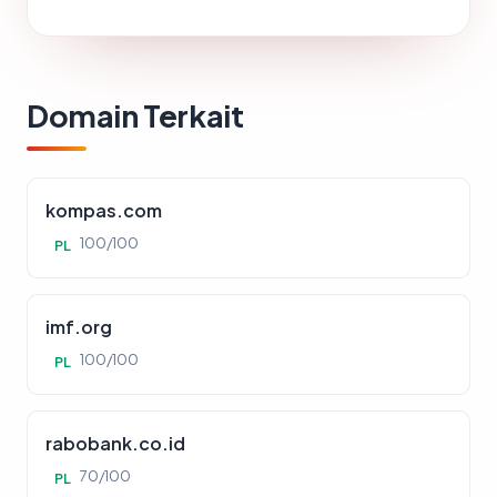
Domain Terkait
kompas.com
100/100
PL
imf.org
100/100
PL
rabobank.co.id
70/100
PL