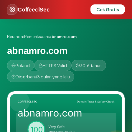
CoffeeclSec
Cek Gratis
Beranda
›
Pemeriksaan
›
abnamro.com
abnamro.com
Poland
HTTPS Valid
30.6 tahun
Diperbarui
3 bulan yang lalu