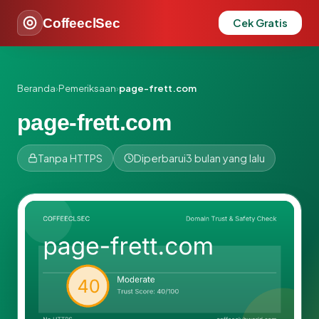
CoffeeclSec
Cek Gratis
Beranda
›
Pemeriksaan
›
page-frett.com
page-frett.com
Tanpa HTTPS
Diperbarui
3 bulan yang lalu