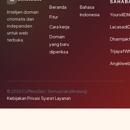
SAHAB
Beranda
Bahasa
Intelijen domain
Indonesia
YourvillD
Fitur
otomatis dan
independen
Cara kerja
Lacasadi
untuk web
Domain
Dharmjak
terbuka.
yang baru
TrijayafW
diperiksa
Angklwe
© 2026 CoffeeclSec. Semua hak dilindungi.
Kebijakan Privasi
·
Syarat Layanan