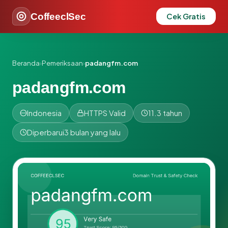
CoffeeclSec
Cek Gratis
Beranda
›
Pemeriksaan
›
padangfm.com
padangfm.com
Indonesia
HTTPS Valid
11.3 tahun
Diperbarui
3 bulan yang lalu