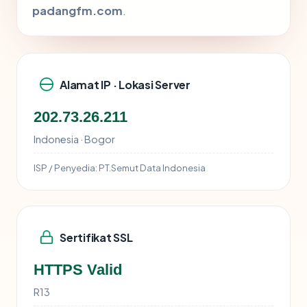
padangfm.com
.
Alamat IP · Lokasi Server
202.73.26.211
Indonesia · Bogor
ISP / Penyedia:
PT.Semut Data Indonesia
Sertifikat SSL
HTTPS Valid
R13