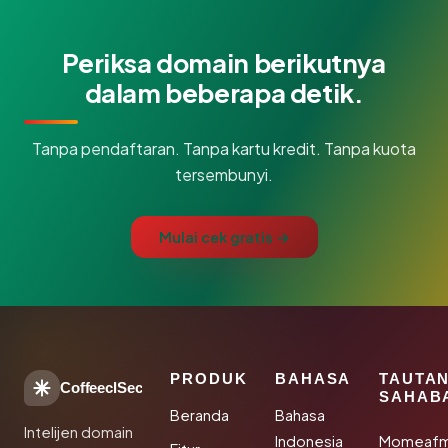
Periksa domain berikutnya
dalam beberapa detik.
Tanpa pendaftaran. Tanpa kartu kredit. Tanpa kuota
tersembunyi.
Mulai cek gratis →
PRODUK
BAHASA
TAUTA
CoffeeclSec
SAHAB
Beranda
Bahasa
Intelijen domain
Indonesia
Momeafm