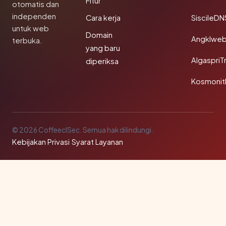
Fitur
otomatis dan
independen
Cara kerja
SiscileDN
untuk web
Domain
Angklwe
terbuka.
yang baru
AlgaspriT
diperiksa
Kosmonit
© 2026 CoffeeclSec. Semua hak dilindungi.
Kebijakan Privasi
·
Syarat Layanan