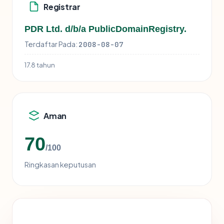
Registrar
PDR Ltd. d/b/a PublicDomainRegistry.
Terdaftar Pada:
2008-08-07
17.8 tahun
Aman
70
/100
Ringkasan keputusan