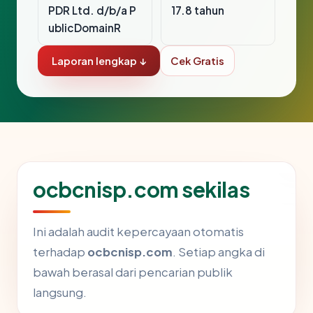
PDR Ltd. d/b/a P
17.8 tahun
ublicDomainR
Laporan lengkap ↓
Cek Gratis
ocbcnisp.com sekilas
Ini adalah audit kepercayaan otomatis
terhadap
ocbcnisp.com
. Setiap angka di
bawah berasal dari pencarian publik
langsung.