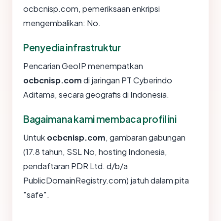
ocbcnisp.com, pemeriksaan enkripsi
mengembalikan: No.
Penyedia infrastruktur
Pencarian GeoIP menempatkan
ocbcnisp.com
di jaringan PT Cyberindo
Aditama, secara geografis di Indonesia.
Bagaimana kami membaca profil ini
Untuk
ocbcnisp.com
, gambaran gabungan
(17.8 tahun, SSL No, hosting Indonesia,
pendaftaran PDR Ltd. d/b/a
PublicDomainRegistry.com) jatuh dalam pita
"safe".