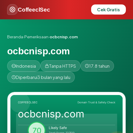
CoffeeclSec
Cek Gratis
Beranda
›
Pemeriksaan
›
ocbcnisp.com
ocbcnisp.com
Indonesia
Tanpa HTTPS
17.8 tahun
Diperbarui
3 bulan yang lalu