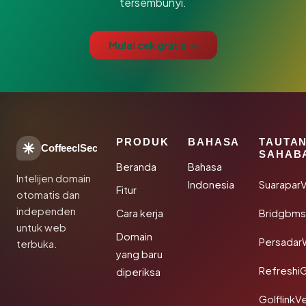
tersembunyi.
Mulai cek gratis →
PRODUK
BAHASA
TAUTA
CoffeeclSec
SAHAB
Beranda
Bahasa
Intelijen domain
Indonesia
SuaraparV
Fitur
otomatis dan
independen
Cara kerja
Bridgbms
untuk web
Domain
Persadar
terbuka.
yang baru
Refreshi
diperiksa
GolflinkVe