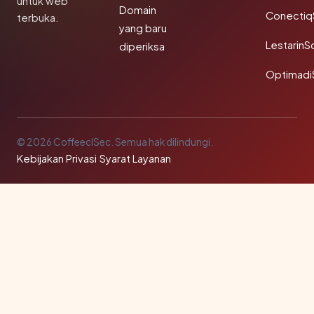
untuk web
Domain
Conectiq
terbuka.
yang baru
LestarinS
diperiksa
Optimadi
© 2026 CoffeeclSec. Semua hak dilindungi.
Kebijakan Privasi
·
Syarat Layanan