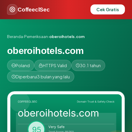
CoffeeclSec
Cek Gratis
Beranda
›
Pemeriksaan
›
oberoihotels.com
oberoihotels.com
Poland
HTTPS Valid
30.1 tahun
Diperbarui
3 bulan yang lalu