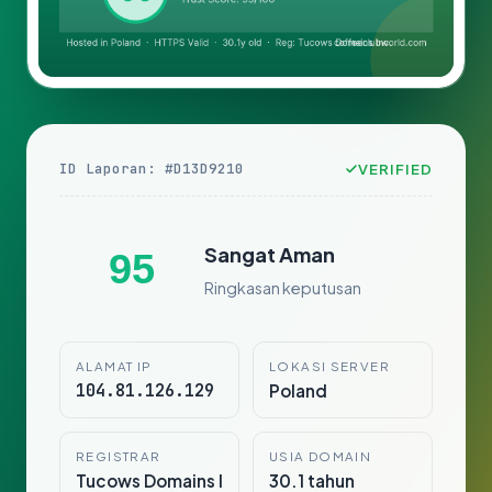
ID Laporan: #D13D9210
VERIFIED
Sangat Aman
95
Ringkasan keputusan
ALAMAT IP
LOKASI SERVER
104.81.126.129
Poland
REGISTRAR
USIA DOMAIN
Tucows Domains I
30.1 tahun