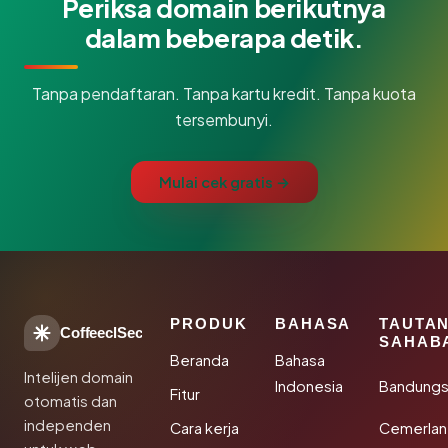
Periksa domain berikutnya
dalam beberapa detik.
Tanpa pendaftaran. Tanpa kartu kredit. Tanpa kuota
tersembunyi.
Mulai cek gratis →
PRODUK
BAHASA
TAUTA
CoffeeclSec
SAHAB
Beranda
Bahasa
Intelijen domain
Indonesia
Bandung
Fitur
otomatis dan
independen
Cara kerja
Cemerlan