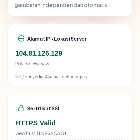
gambaran independen dan otomatis.
Alamat IP · Lokasi Server
104.81.126.129
Poland · Warsaw
ISP / Penyedia:
Akamai Technologies
Sertifikat SSL
HTTPS Valid
GeoTrust TLS RSA CA G1