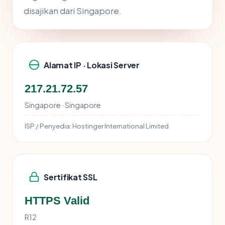
disajikan dari Singapore.
Alamat IP · Lokasi Server
217.21.72.57
Singapore · Singapore
ISP / Penyedia:
Hostinger International Limited
Sertifikat SSL
HTTPS Valid
R12