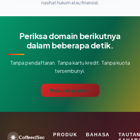
nasihat hukum atau finansial.
Periksa domain berikutnya
dalam beberapa detik.
Tanpa pendaftaran. Tanpa kartu kredit. Tanpa kuota
tersembunyi.
Mulai cek gratis →
PRODUK
BAHASA
TAUTA
CoffeeclSec