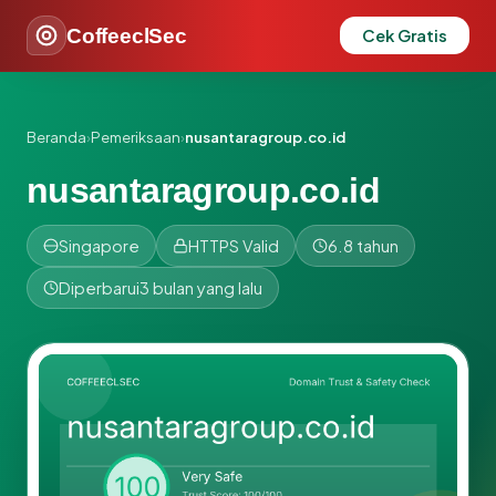
CoffeeclSec
Cek Gratis
Beranda
›
Pemeriksaan
›
nusantaragroup.co.id
nusantaragroup.co.id
Singapore
HTTPS Valid
6.8 tahun
Diperbarui
3 bulan yang lalu