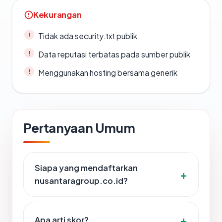
Kekurangan
Tidak ada security.txt publik
Data reputasi terbatas pada sumber publik
Menggunakan hosting bersama generik
Pertanyaan Umum
Siapa yang mendaftarkan
nusantaragroup.co.id?
Apa arti skor?