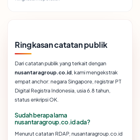
Ringkasan catatan publik
Dari catatan publik yang terkait dengan
nusantaragroup.co.id
, kami mengekstrak
empat anchor: negara Singapore, registrar PT
Digital Registra Indonesia, usia 6.8 tahun,
status enkripsi OK.
Sudah berapa lama
nusantaragroup.co.id ada?
Menurut catatan RDAP, nusantaragroup.co.id