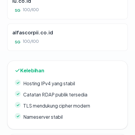
iu.co.id
100/100
SG
alfascorpii.co.id
100/100
SG
Kelebihan
Hosting IPv4 yang stabil
Catatan RDAP publik tersedia
TLS mendukung cipher modern
Nameserver stabil