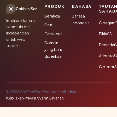
PRODUK
BAHASA
TAUTA
CoffeeclSec
SAHAB
Beranda
Bahasa
Intelijen domain
Indonesia
Cipagant
Fitur
otomatis dan
independen
Cara kerja
EiklaSSL
untuk web
Domain
Persadar
terbuka.
yang baru
Ariprato
diperiksa
Ciptator
© 2026 CoffeeclSec. Semua hak dilindungi.
Kebijakan Privasi
·
Syarat Layanan