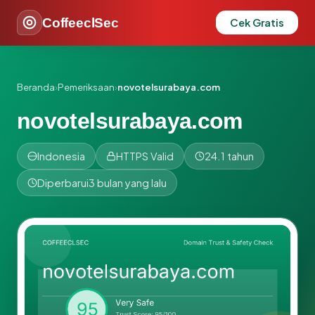
CoffeeclSec
Cek Gratis
Beranda
›
Pemeriksaan
›
novotelsurabaya.com
novotelsurabaya.com
Indonesia
HTTPS Valid
24.1 tahun
Diperbarui
3 bulan yang lalu