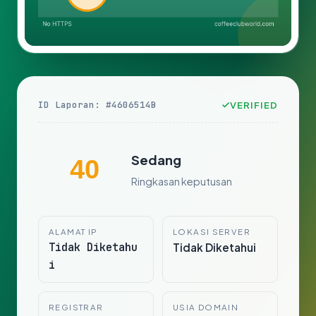
ID Laporan: #4606514B
VERIFIED
Sedang
40
Ringkasan keputusan
ALAMAT IP
LOKASI SERVER
Tidak Diketahu
Tidak Diketahui
i
REGISTRAR
USIA DOMAIN