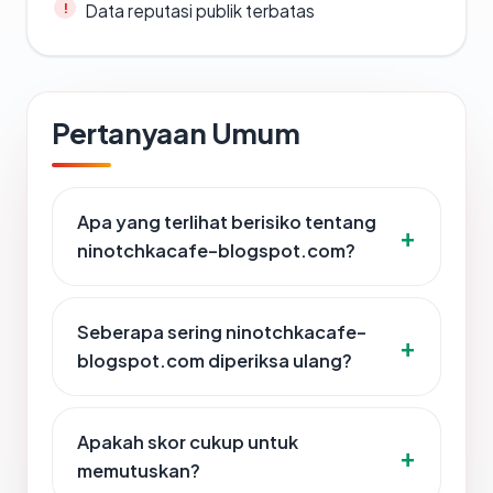
Data reputasi publik terbatas
Pertanyaan Umum
Apa yang terlihat berisiko tentang
ninotchkacafe-blogspot.com?
Seberapa sering ninotchkacafe-
blogspot.com diperiksa ulang?
Apakah skor cukup untuk
memutuskan?