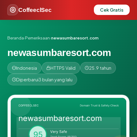
CoffeeclSec
Cek Gratis
Beranda
›
Pemeriksaan
›
newasumbaresort.com
newasumbaresort.com
Indonesia
HTTPS Valid
25.9 tahun
Diperbarui
3 bulan yang lalu