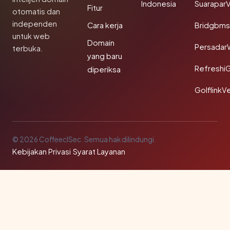
Indonesia
SuaraparV
Fitur
otomatis dan
independen
Cara kerja
Bridgbms
untuk web
Domain
Persadar
terbuka.
yang baru
Refreshi
diperiksa
GolflinkVe
© 2026 CoffeeclSec. Semua hak dilindungi.
Kebijakan Privasi
·
Syarat Layanan