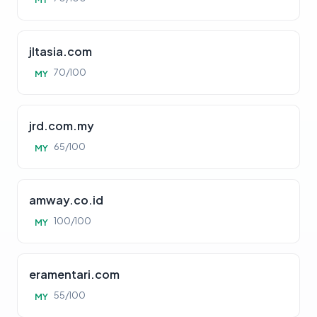
jltasia.com
70/100
MY
jrd.com.my
65/100
MY
amway.co.id
100/100
MY
eramentari.com
55/100
MY