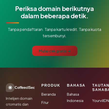
Periksa domain berikutnya
dalam beberapa detik.
Tanpa pendaftaran. Tanpa kartu kredit. Tanpa kuota
tersembunyi.
Mulai cek gratis →
PRODUK
BAHASA
TAUTA
CoffeeclSec
SAHAB
Beranda
Bahasa
Intelijen domain
Indonesia
YourvillD
Fitur
otomatis dan