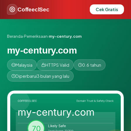
CoffeeclSec
Cek Gratis
Beranda
›
Pemeriksaan
›
my-century.com
my-century.com
Malaysia
HTTPS Valid
0.6 tahun
Diperbarui
3 bulan yang lalu