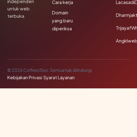
independen
Cara kerja
Lacasadi
untuk web
Domain
Dharmjak
terbuka.
yang baru
TrijayafW
diperiksa
Angklwe
© 2026 CoffeeclSec. Semua hak dilindungi.
Kebijakan Privasi
·
Syarat Layanan