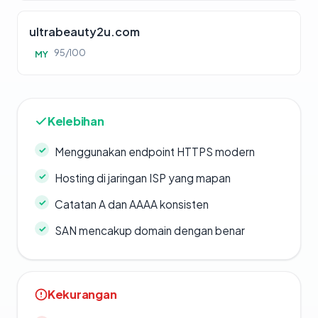
ultrabeauty2u.com
95/100
MY
Kelebihan
Menggunakan endpoint HTTPS modern
Hosting di jaringan ISP yang mapan
Catatan A dan AAAA konsisten
SAN mencakup domain dengan benar
Kekurangan