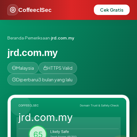
CoffeeclSec
Cek Gratis
Beranda
›
Pemeriksaan
›
jrd.com.my
jrd.com.my
Malaysia
HTTPS Valid
Diperbarui
3 bulan yang lalu