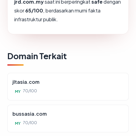
jrd.com.my
saat ini berperingkat
safe
dengan
skor
65/100
, berdasarkan murni fakta
infrastruktur publik.
Domain Terkait
jltasia.com
70/100
MY
bussasia.com
70/100
MY