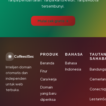
tersembunyi.
Mulai cek gratis →
PRODUK
BAHASA
TAUTA
CoffeeclSec
SAHAB
Beranda
Bahasa
Intelijen domain
Indonesia
Bandung
Fitur
otomatis dan
independen
Cara kerja
Cemerlan
untuk web
Domain
Conectiq
terbuka.
yang baru
LestarinS
diperiksa