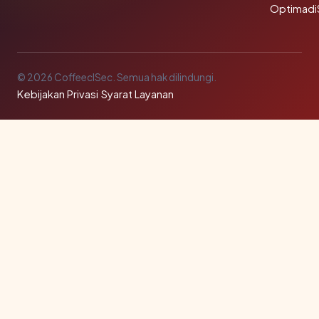
Optimadi
© 2026 CoffeeclSec. Semua hak dilindungi.
Kebijakan Privasi
·
Syarat Layanan