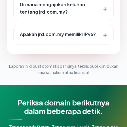
Di mana mengajukan keluhan
tentang jrd.com.my?
Apakah jrd.com.my memiliki IPv6?
Laporan ini dibuat otomatis dari sinyal teknis publik. Ini bukan
nasihat hukum atau finansial.
Periksa domain berikutnya
dalam beberapa detik.
Tanpa pendaftaran. Tanpa kartu kredit. Tanpa kuota