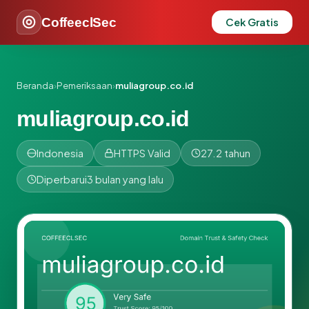
CoffeeclSec
Cek Gratis
Beranda
›
Pemeriksaan
›
muliagroup.co.id
muliagroup.co.id
Indonesia
HTTPS Valid
27.2 tahun
Diperbarui
3 bulan yang lalu