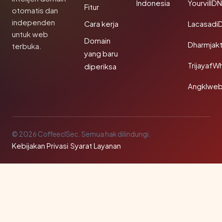
Indonesia
YourvillD
Fitur
otomatis dan
independen
Cara kerja
Lacasadi
untuk web
Domain
Dharmjak
terbuka.
yang baru
TrijayafW
diperiksa
Angklwe
© 2026 CoffeeclSec. Semua hak dilindungi.
Kebijakan Privasi
·
Syarat Layanan