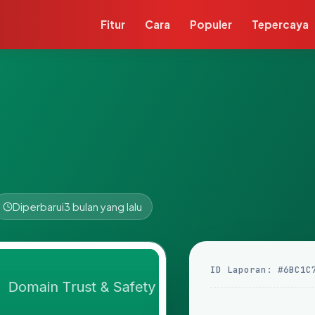
Fitur
Cara
Populer
Tepercaya
Diperbarui
3 bulan yang lalu
ID Laporan: #6BC1C