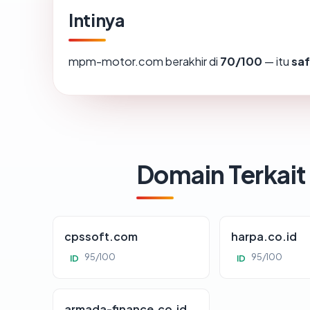
Intinya
mpm-motor.com berakhir di
70/100
— itu
sa
Domain Terkait
cpssoft.com
harpa.co.id
95/100
95/100
ID
ID
armada-finance.co.id