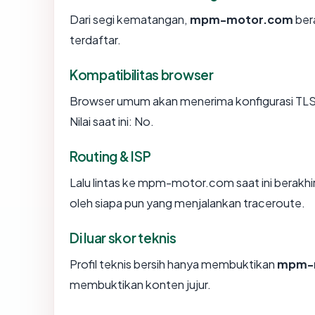
Dari segi kematangan,
mpm-motor.com
bera
terdaftar.
Kompatibilitas browser
Browser umum akan menerima konfigurasi TL
Nilai saat ini: No.
Routing & ISP
Lalu lintas ke mpm-motor.com saat ini berakhir
oleh siapa pun yang menjalankan traceroute.
Di luar skor teknis
Profil teknis bersih hanya membuktikan
mpm-
membuktikan konten jujur.