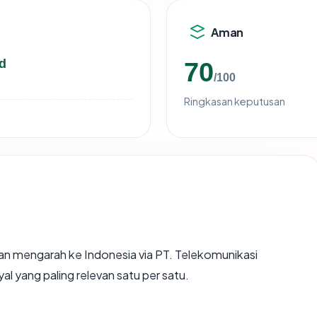
Aman
d
70
/100
Ringkasan keputusan
an mengarah ke Indonesia via PT. Telekomunikasi
al yang paling relevan satu per satu.