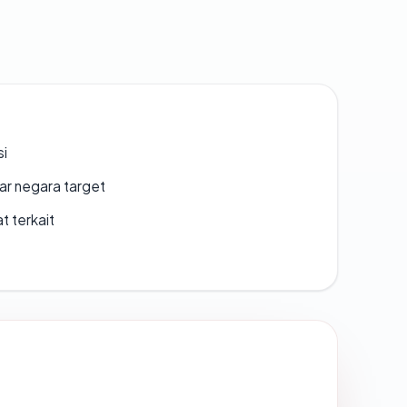
si
uar negara target
t terkait