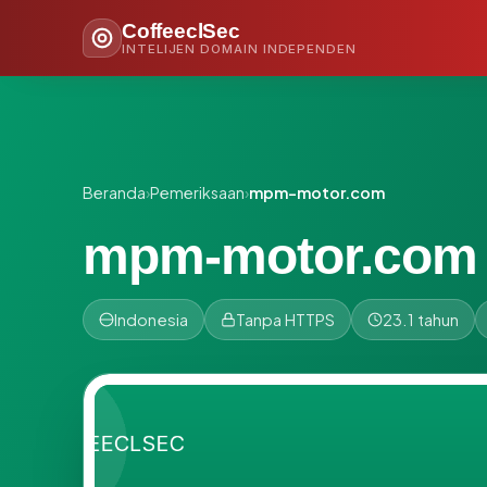
CoffeeclSec
INTELIJEN DOMAIN INDEPENDEN
Beranda
›
Pemeriksaan
›
mpm-motor.com
mpm-motor.com
Indonesia
Tanpa HTTPS
23.1 tahun