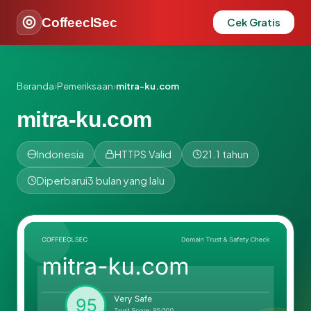
CoffeeclSec
Cek Gratis
Beranda
›
Pemeriksaan
›
mitra-ku.com
mitra-ku.com
Indonesia
HTTPS Valid
21.1 tahun
Diperbarui
3 bulan yang lalu