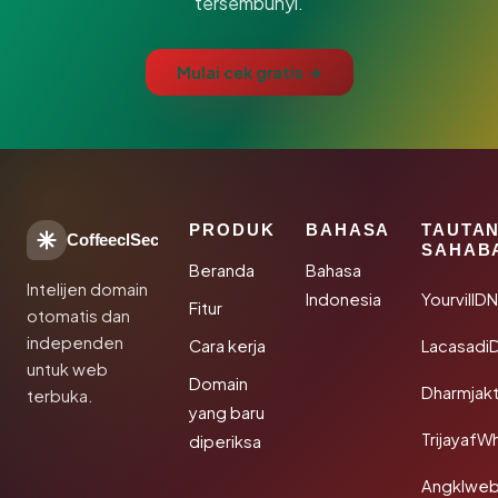
tersembunyi.
Mulai cek gratis →
PRODUK
BAHASA
TAUTA
CoffeeclSec
SAHAB
Beranda
Bahasa
Intelijen domain
Indonesia
YourvillD
Fitur
otomatis dan
independen
Cara kerja
Lacasadi
untuk web
Domain
Dharmjak
terbuka.
yang baru
TrijayafW
diperiksa
Angklwe