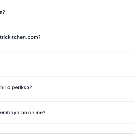
m?
trickitchen.com?
?
hir diperiksa?
pembayaran online?