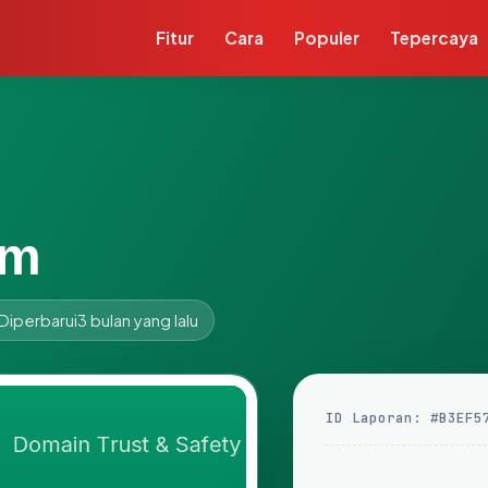
Fitur
Cara
Populer
Tepercaya
om
Diperbarui
3 bulan yang lalu
ID Laporan: #B3EF5