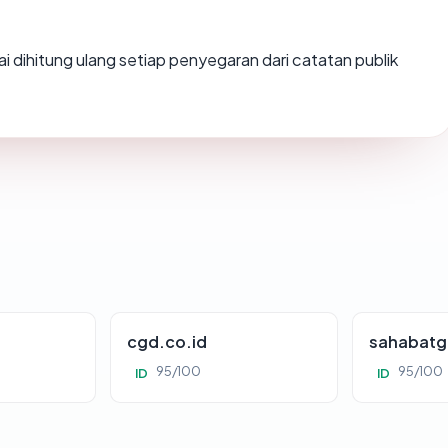
ilai dihitung ulang setiap penyegaran dari catatan publik
cgd.co.id
sahabatg
95/100
95/100
ID
ID