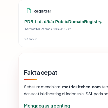
Registrar
PDR Ltd. d/b/a PublicDomainRegistry.
Terdaftar Pada:
2003-05-21
23 tahun
Fakta cepat
Sebelum mendalam:
metrickitchen.com
ter
dan saat ini dihosting di Indonesia. SSL pada
Mengapa usia penting