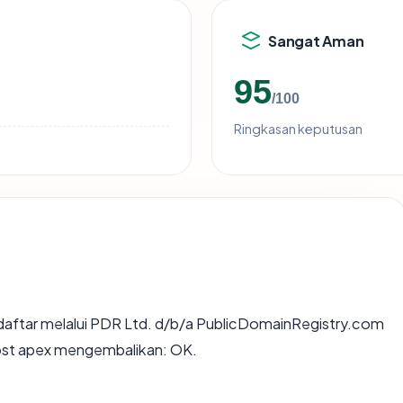
Sangat Aman
95
/100
Ringkasan keputusan
daftar melalui PDR Ltd. d/b/a PublicDomainRegistry.com
 host apex mengembalikan: OK.