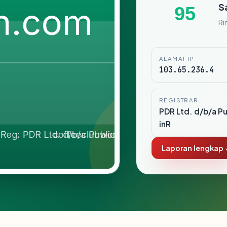
S
95
Ri
ALAMAT IP
103.65.236.4
REGISTRAR
PDR Ltd. d/b/a P
inR
Laporan lengkap 