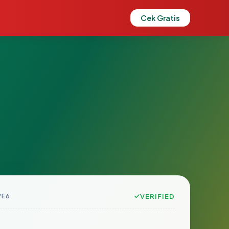
Cek Gratis
7E6
VERIFIED