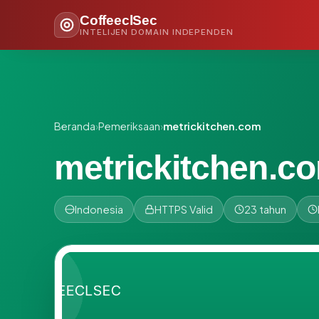
CoffeeclSec
INTELIJEN DOMAIN INDEPENDEN
Beranda
›
Pemeriksaan
›
metrickitchen.com
metrickitchen.c
Indonesia
HTTPS Valid
23 tahun