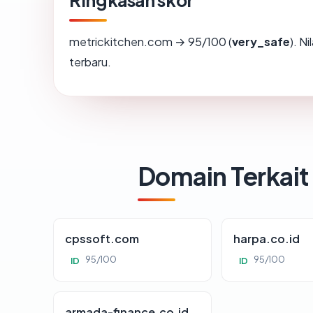
Ringkasan skor
metrickitchen.com → 95/100 (
very_safe
). N
terbaru.
Domain Terkait
cpssoft.com
harpa.co.id
95/100
95/100
ID
ID
armada-finance.co.id