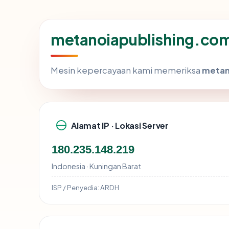
metanoiapublishing.com 
Mesin kepercayaan kami memeriksa
metan
Alamat IP · Lokasi Server
180.235.148.219
Indonesia · Kuningan Barat
ISP / Penyedia:
ARDH