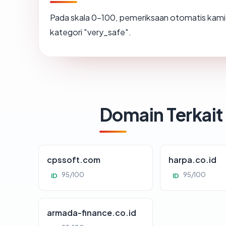
Pada skala 0-100, pemeriksaan otomatis ka
kategori "very_safe".
Domain Terkait
cpssoft.com
harpa.co.id
95/100
95/100
ID
ID
armada-finance.co.id