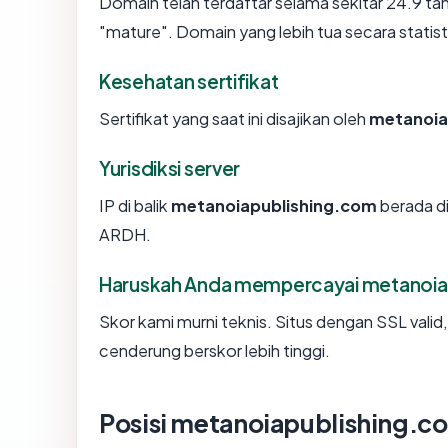
Domain telah terdaftar selama sekitar 24.9 
"mature". Domain yang lebih tua secara statisti
Kesehatan sertifikat
Sertifikat yang saat ini disajikan oleh
metanoia
Yurisdiksi server
IP di balik
metanoiapublishing.com
berada di
ARDH.
Haruskah Anda mempercayai metanoia
Skor kami murni teknis. Situs dengan SSL valid
cenderung berskor lebih tinggi.
Posisi metanoiapublishing.c