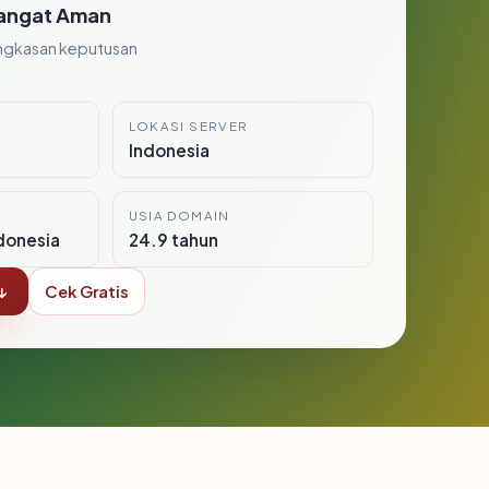
angat Aman
ngkasan keputusan
LOKASI SERVER
9
Indonesia
USIA DOMAIN
donesia
24.9 tahun
↓
Cek Gratis