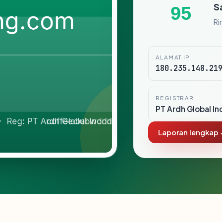
S
95
Ri
ALAMAT IP
180.235.148.21
REGISTRAR
PT Ardh Global In
Laporan lengkap 