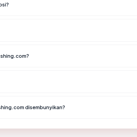
psi?
ishing.com?
shing.com disembunyikan?