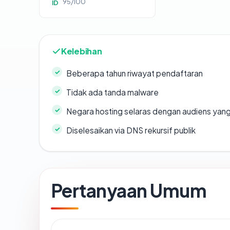
95/100
ID
Kelebihan
Beberapa tahun riwayat pendaftaran
Tidak ada tanda malware
Negara hosting selaras dengan audiens yan
Diselesaikan via DNS rekursif publik
Pertanyaan Umum