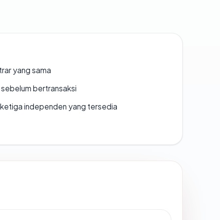
strar yang sama
en sebelum bertransaksi
k ketiga independen yang tersedia