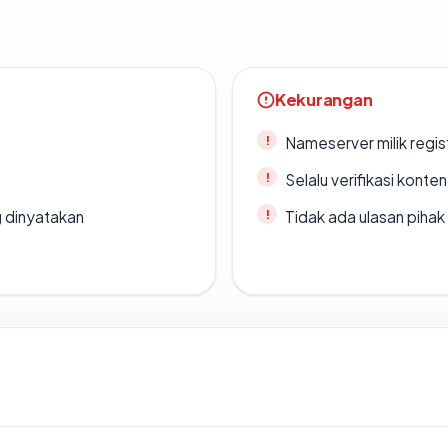
Kekurangan
Nameserver milik regi
Selalu verifikasi kont
g dinyatakan
Tidak ada ulasan piha