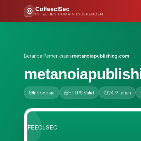
CoffeeclSec
INTELIJEN DOMAIN INDEPENDEN
Beranda
›
Pemeriksaan
›
metanoiapublishing.com
metanoiapublish
Indonesia
HTTPS Valid
24.9 tahun