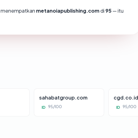
mi menempatkan
metanoiapublishing.com
di
95
— itu
sahabatgroup.com
cgd.co.i
95/100
95/100
ID
ID