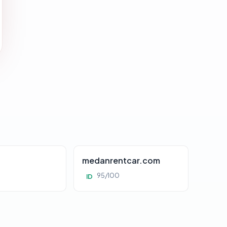
d
medanrentcar.com
95/100
ID