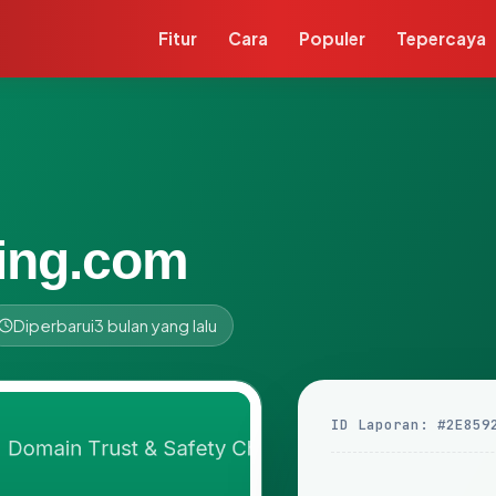
Fitur
Cara
Populer
Tepercaya
ing.com
Diperbarui
3 bulan yang lalu
ID Laporan: #2E859