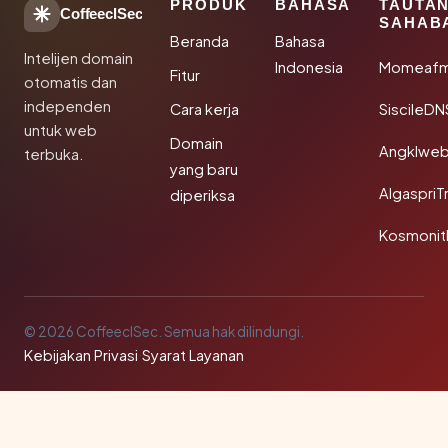
PRODUK
BAHASA
TAUTA
CoffeeclSec
SAHAB
Beranda
Bahasa
Intelijen domain
Indonesia
Momeafm
Fitur
otomatis dan
independen
Cara kerja
SiscileDN
untuk web
Domain
Angklwe
terbuka.
yang baru
AlgaspriT
diperiksa
Kosmonit
© 2026 CoffeeclSec. Semua hak dilindungi.
Kebijakan Privasi
·
Syarat Layanan