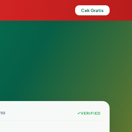
Cek Gratis
7BB
VERIFIED