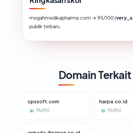
Ringkasan skor
megahmedikapharma.com → 95/100 (
very_s
publik terbaru.
Domain Terkait
cpssoft.com
harpa.co.id
95/100
95/100
ID
ID
armada-finance.co.id