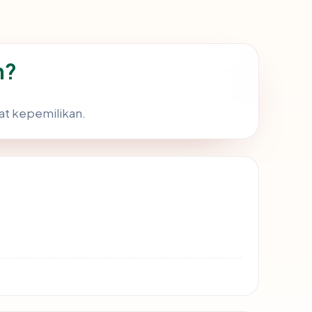
m?
yat kepemilikan.