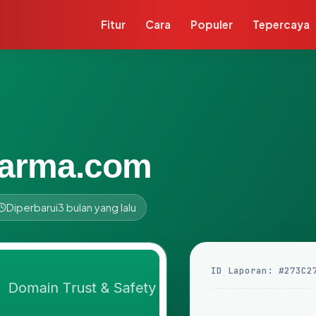
Fitur
Cara
Populer
Tepercaya
arma.com
Diperbarui
3 bulan yang lalu
ID Laporan: #273C2