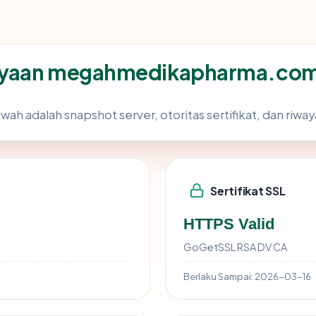
cayaan megahmedikapharma.co
awah adalah snapshot server, otoritas sertifikat, dan riwa
Sertifikat SSL
HTTPS Valid
GoGetSSL RSA DV CA
Berlaku Sampai:
2026-03-16