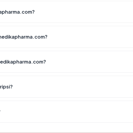
kapharma.com?
hmedikapharma.com?
medikapharma.com?
ipsi?
?