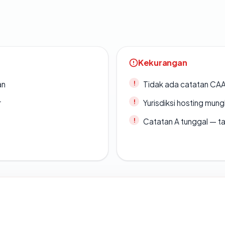
Kekurangan
an
Tidak ada catatan CA
r
Yurisdiksi hosting mun
Catatan A tunggal — ta