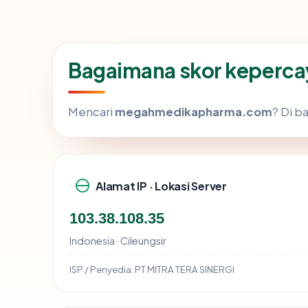
Bagaimana skor keper
Mencari
megahmedikapharma.com
? Di b
Alamat IP · Lokasi Server
103.38.108.35
Indonesia · Cileungsir
ISP / Penyedia:
PT MITRA TERA SINERGI