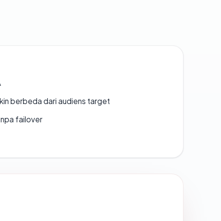
A
gkin berbeda dari audiens target
npa failover