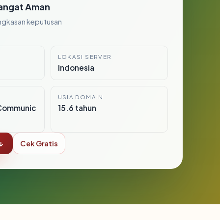
angat Aman
ngkasan keputusan
LOKASI SERVER
Indonesia
USIA DOMAIN
Communic
15.6 tahun
↓
Cek Gratis