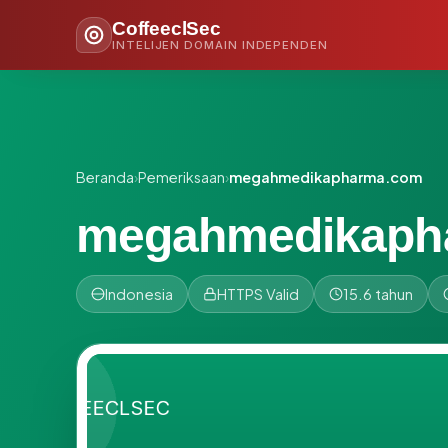
CoffeeclSec
INTELIJEN DOMAIN INDEPENDEN
Beranda
›
Pemeriksaan
›
megahmedikapharma.com
megahmedikaph
Indonesia
HTTPS Valid
15.6 tahun