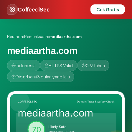
CoffeeclSec
Cek Gratis
Beranda
›
Pemeriksaan
›
mediaartha.com
mediaartha.com
Indonesia
HTTPS Valid
0.9 tahun
Diperbarui
3 bulan yang lalu