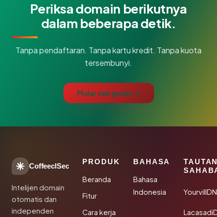
Periksa domain berikutnya
dalam beberapa detik.
Tanpa pendaftaran. Tanpa kartu kredit. Tanpa kuota
tersembunyi.
Mulai cek gratis →
PRODUK
BAHASA
TAUTA
CoffeeclSec
SAHAB
Beranda
Bahasa
Intelijen domain
Indonesia
YourvillD
Fitur
otomatis dan
independen
Cara kerja
Lacasadi