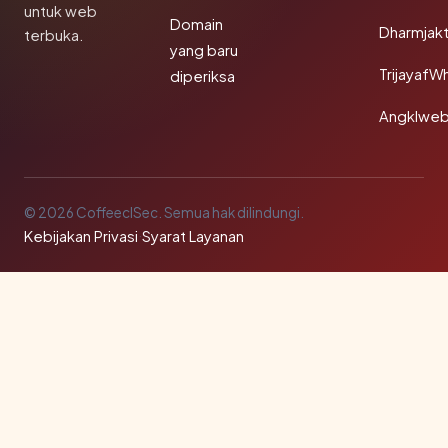
untuk web
Domain
Dharmjak
terbuka.
yang baru
TrijayafW
diperiksa
Angklwe
© 2026 CoffeeclSec. Semua hak dilindungi.
Kebijakan Privasi
·
Syarat Layanan