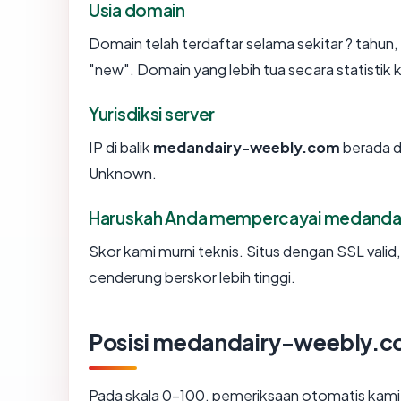
Usia domain
Domain telah terdaftar selama sekitar ? tah
"new". Domain yang lebih tua secara statistik k
Yurisdiksi server
IP di balik
medandairy-weebly.com
berada d
Unknown.
Haruskah Anda mempercayai medanda
Skor kami murni teknis. Situs dengan SSL valid
cenderung berskor lebih tinggi.
Posisi medandairy-weebly.
Pada skala 0-100, pemeriksaan otomatis ka