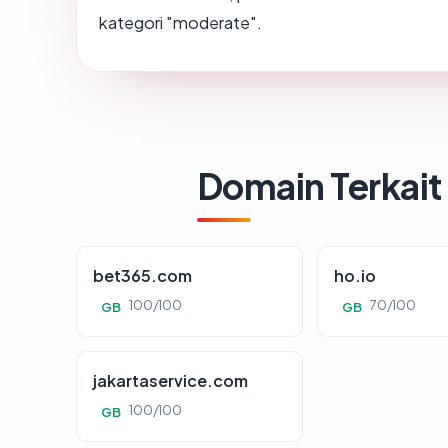
kategori "moderate".
Domain Terkait
bet365.com
ho.io
100/100
70/100
GB
GB
jakartaservice.com
100/100
GB