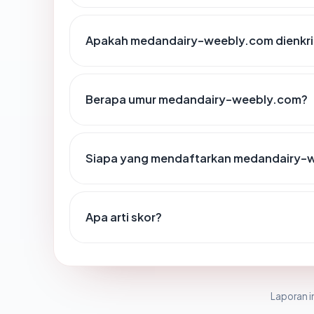
Apakah medandairy-weebly.com dienkri
Berapa umur medandairy-weebly.com?
Siapa yang mendaftarkan medandairy-
Apa arti skor?
Laporan in