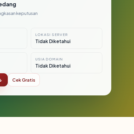
edang
ngkasan keputusan
LOKASI SERVER
i
Tidak Diketahui
USIA DOMAIN
Tidak Diketahui
↓
Cek Gratis