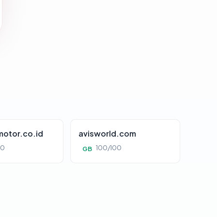
otor.co.id
avisworld.com
00
100/100
GB