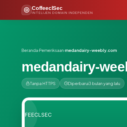
CoffeeclSec
INTELIJEN DOMAIN INDEPENDEN
Beranda
›
Pemeriksaan
›
medandairy-weebly.com
medandairy-wee
Tanpa HTTPS
Diperbarui
3 bulan yang lalu