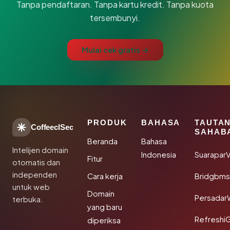
Tanpa pendaftaran. Tanpa kartu kredit. Tanpa kuota
tersembunyi.
Mulai cek gratis →
PRODUK
BAHASA
TAUTA
CoffeeclSec
SAHAB
Beranda
Bahasa
Intelijen domain
Indonesia
SuaraparV
Fitur
otomatis dan
independen
Cara kerja
Bridgbms
untuk web
Domain
Persadar
terbuka.
yang baru
Refreshi
diperiksa