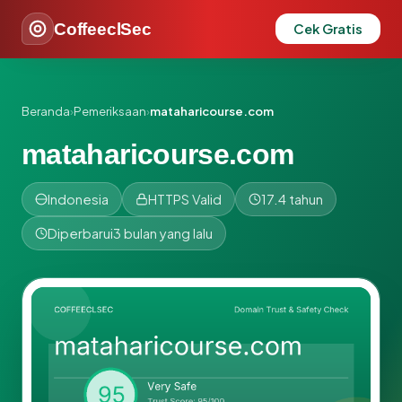
CoffeeclSec
Cek Gratis
Beranda
›
Pemeriksaan
›
mataharicourse.com
mataharicourse.com
Indonesia
HTTPS Valid
17.4 tahun
Diperbarui
3 bulan yang lalu