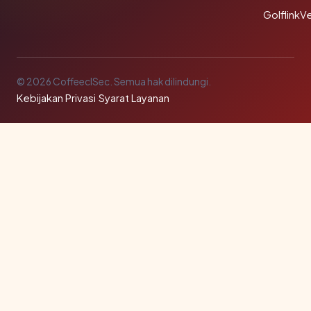
GolflinkVe
© 2026 CoffeeclSec. Semua hak dilindungi.
Kebijakan Privasi
·
Syarat Layanan