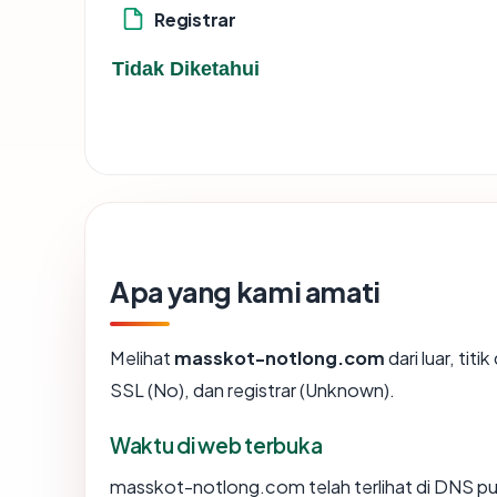
Registrar
Tidak Diketahui
Apa yang kami amati
Melihat
masskot-notlong.com
dari luar, ti
SSL (No), dan registrar (Unknown).
Waktu di web terbuka
masskot-notlong.com telah terlihat di DNS publ