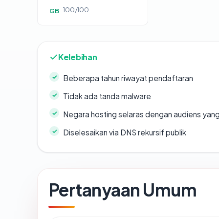
100/100
GB
Kelebihan
Beberapa tahun riwayat pendaftaran
Tidak ada tanda malware
Negara hosting selaras dengan audiens yan
Diselesaikan via DNS rekursif publik
Pertanyaan Umum