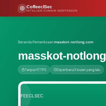
CoffeeclSec
INTELIJEN DOMAIN INDEPENDEN
Beranda
›
Pemeriksaan
›
masskot-notlong.com
masskot-notlon
Tanpa HTTPS
Diperbarui
3 bulan yang lalu