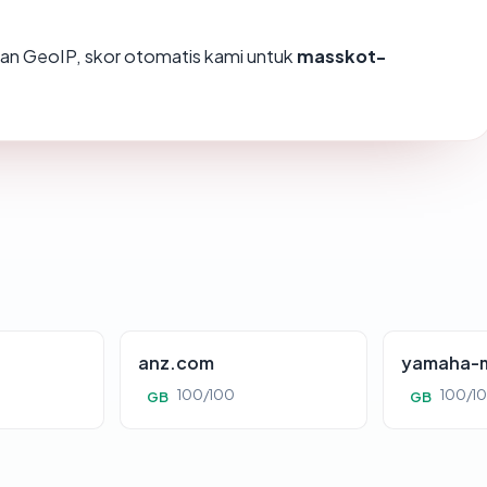
an GeoIP, skor otomatis kami untuk
masskot-
anz.com
yamaha-m
100/100
100/1
GB
GB