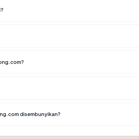
i?
long.com?
ong.com disembunyikan?