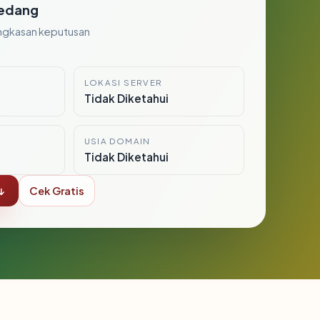
edang
ngkasan keputusan
LOKASI SERVER
i
Tidak Diketahui
USIA DOMAIN
Tidak Diketahui
↓
Cek Gratis