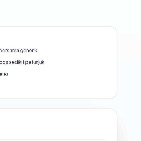
bersama generik
os sedikit petunjuk
lama