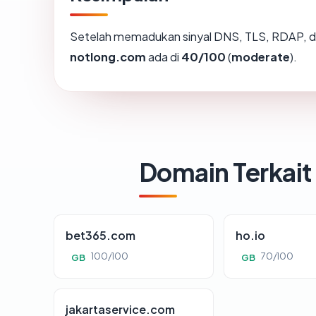
Setelah memadukan sinyal DNS, TLS, RDAP, d
notlong.com
ada di
40/100
(
moderate
).
Domain Terkait
bet365.com
ho.io
100/100
70/100
GB
GB
jakartaservice.com