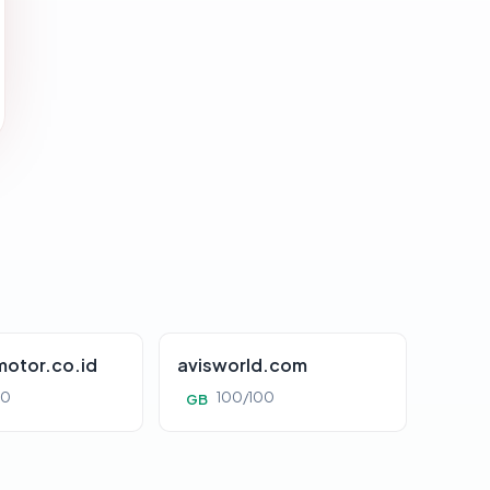
otor.co.id
avisworld.com
00
100/100
GB