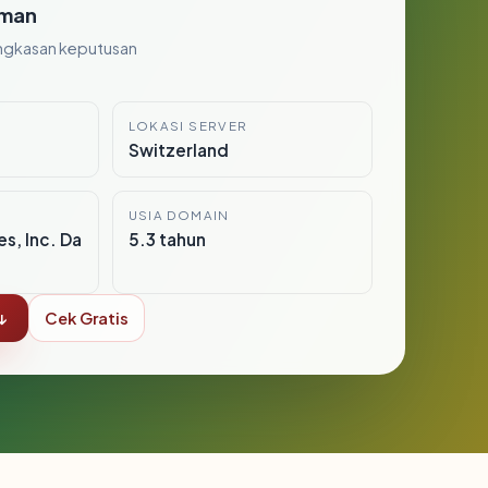
man
ngkasan keputusan
LOKASI SERVER
Switzerland
USIA DOMAIN
s, Inc. Da
5.3 tahun
↓
Cek Gratis