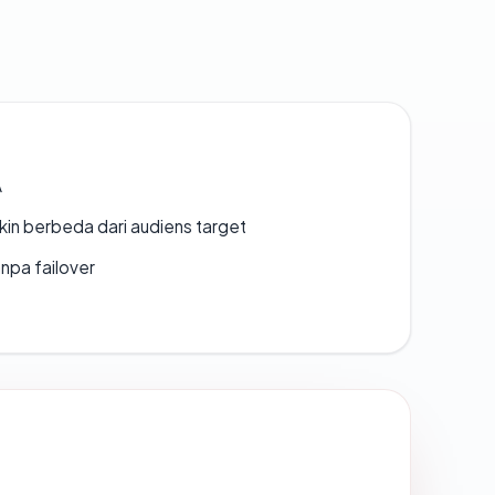
A
gkin berbeda dari audiens target
npa failover