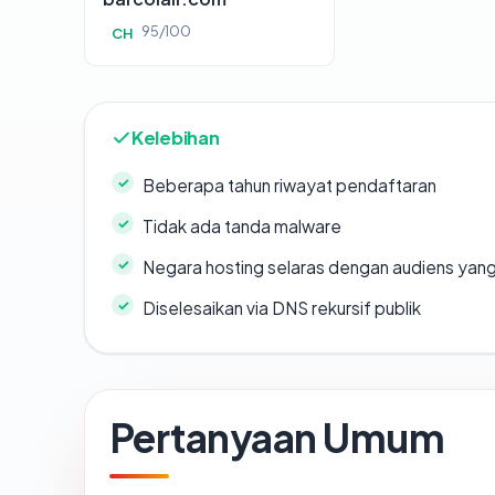
95/100
CH
Kelebihan
Beberapa tahun riwayat pendaftaran
Tidak ada tanda malware
Negara hosting selaras dengan audiens yan
Diselesaikan via DNS rekursif publik
Pertanyaan Umum