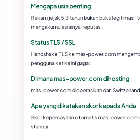
Mengapa usia penting
Rekam jejak 5.3 tahun bukan bukti legitimasi, t
mengakumulasi sinyal reputasi.
Status TLS / SSL
Handshake TLS ke mas-power.com mengemba
pengguna ketika ini gagal.
Di mana mas-power.com dihosting
mas-power.com dioperasikan dari Switzerland
Apa yang dikatakan skor kepada Anda
Skor kepercayaan otomatis mas-power.com men
standar.