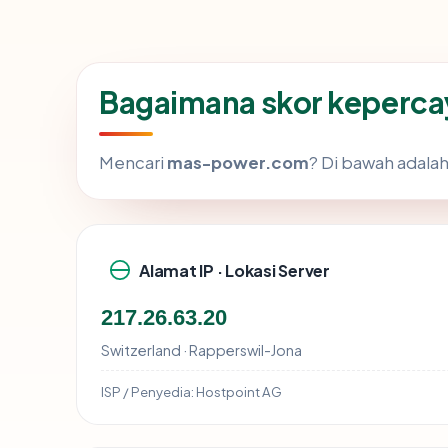
Bagaimana skor keperc
Mencari
mas-power.com
? Di bawah adalah
Alamat IP · Lokasi Server
217.26.63.20
Switzerland · Rapperswil-Jona
ISP / Penyedia:
Hostpoint AG