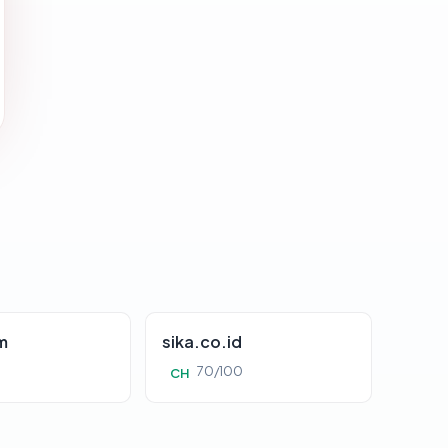
m
sika.co.id
0
70/100
CH