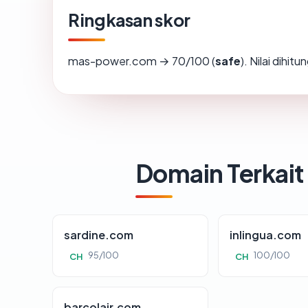
Ringkasan skor
mas-power.com → 70/100 (
safe
). Nilai dihi
Domain Terkait
sardine.com
inlingua.com
95/100
100/100
CH
CH
barcolair.com