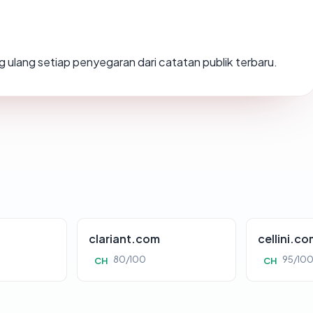
tung ulang setiap penyegaran dari catatan publik terbaru.
clariant.com
cellini.co
80/100
95/10
CH
CH