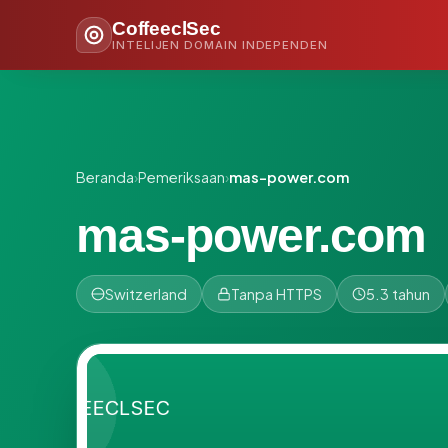
CoffeeclSec
INTELIJEN DOMAIN INDEPENDEN
Beranda
›
Pemeriksaan
›
mas-power.com
mas-power.com
Switzerland
Tanpa HTTPS
5.3 tahun