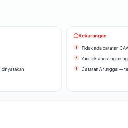
Kekurangan
Tidak ada catatan CA
Yurisdiksi hosting mun
g dinyatakan
Catatan A tunggal — ta