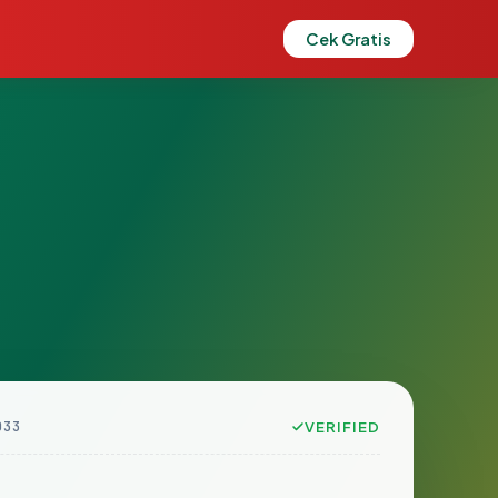
Cek Gratis
D33
VERIFIED