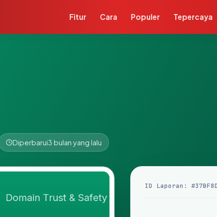
Fitur
Cara
Populer
Tepercaya
Diperbarui
3 bulan yang lalu
ID Laporan: #37BF8