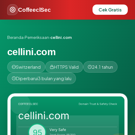
CoffeeclSec
Cek Gratis
Beranda
›
Pemeriksaan
›
cellini.com
cellini.com
Switzerland
HTTPS Valid
24.1 tahun
Diperbarui
3 bulan yang lalu