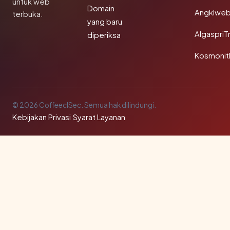
untuk web
Domain
Angklwe
terbuka.
yang baru
AlgaspriT
diperiksa
Kosmonit
© 2026 CoffeeclSec. Semua hak dilindungi.
Kebijakan Privasi
·
Syarat Layanan