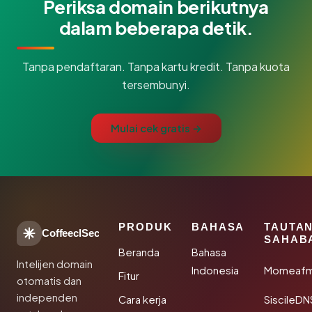
Periksa domain berikutnya
dalam beberapa detik.
Tanpa pendaftaran. Tanpa kartu kredit. Tanpa kuota
tersembunyi.
Mulai cek gratis →
PRODUK
BAHASA
TAUTA
CoffeeclSec
SAHAB
Beranda
Bahasa
Intelijen domain
Indonesia
Momeafm
Fitur
otomatis dan
independen
Cara kerja
SiscileDN