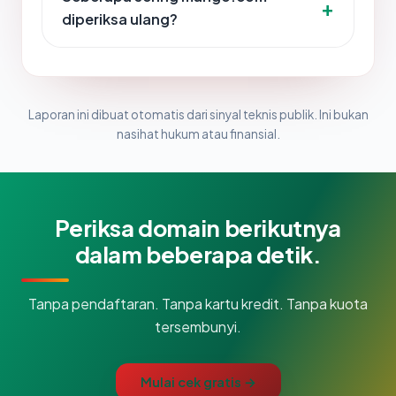
diperiksa ulang?
Laporan ini dibuat otomatis dari sinyal teknis publik. Ini bukan
nasihat hukum atau finansial.
Periksa domain berikutnya
dalam beberapa detik.
Tanpa pendaftaran. Tanpa kartu kredit. Tanpa kuota
tersembunyi.
Mulai cek gratis →