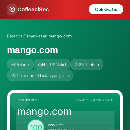
CoffeeclSec
Cek Gratis
Beranda
›
Pemeriksaan
›
mango.com
mango.com
Poland
HTTPS Valid
29.1 tahun
Diperbarui
3 bulan yang lalu