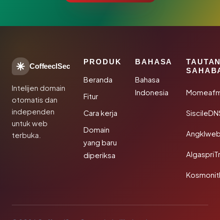
PRODUK
BAHASA
TAUTA
CoffeeclSec
SAHAB
Beranda
Bahasa
Intelijen domain
Indonesia
Momeafm
Fitur
otomatis dan
independen
Cara kerja
SiscileDN
untuk web
Domain
Angklwe
terbuka.
yang baru
AlgaspriT
diperiksa
Kosmonit