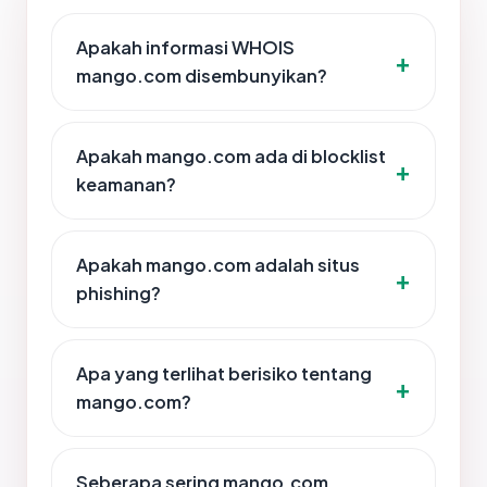
Apakah informasi WHOIS
mango.com disembunyikan?
Apakah mango.com ada di blocklist
keamanan?
Apakah mango.com adalah situs
phishing?
Apa yang terlihat berisiko tentang
mango.com?
Seberapa sering mango.com