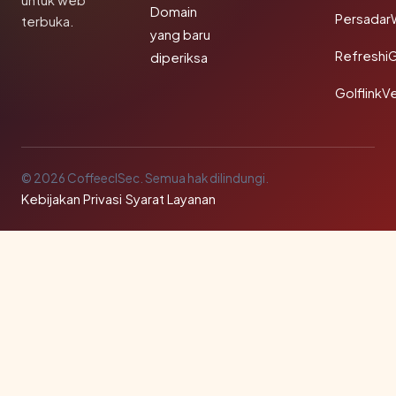
untuk web
Domain
Persadar
terbuka.
yang baru
Refreshi
diperiksa
GolflinkVe
© 2026 CoffeeclSec. Semua hak dilindungi.
Kebijakan Privasi
·
Syarat Layanan