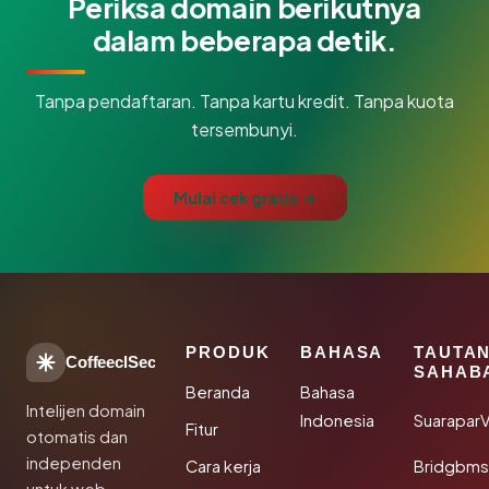
Periksa domain berikutnya
dalam beberapa detik.
Tanpa pendaftaran. Tanpa kartu kredit. Tanpa kuota
tersembunyi.
Mulai cek gratis →
PRODUK
BAHASA
TAUTA
CoffeeclSec
SAHAB
Beranda
Bahasa
Intelijen domain
Indonesia
SuaraparV
Fitur
otomatis dan
independen
Cara kerja
Bridgbms