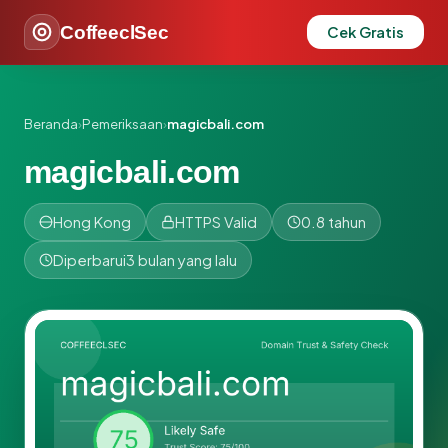
CoffeeclSec
Cek Gratis
Beranda
›
Pemeriksaan
›
magicbali.com
magicbali.com
Hong Kong
HTTPS Valid
0.8 tahun
Diperbarui
3 bulan yang lalu