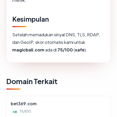
merek.
Kesimpulan
Setelah memadukan sinyal DNS, TLS, RDAP,
dan GeoIP, skor otomatis kami untuk
magicbali.com
ada di
75/100
(
safe
).
Domain Terkait
bet369.com
75/100
HK